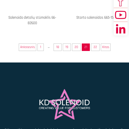
Solenoido detalių stūmoklis 66-
Starto solenoidas 665-1545
82600
...
Ankstesnis
1
18
19
20
21
22
Kitas