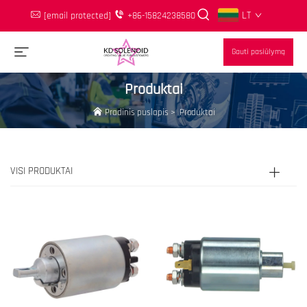
LT
[email protected]
+86-15824238580
Gauti pasiūlymą
Produktai
Pradinis puslapis
>
Produktai
VISI PRODUKTAI