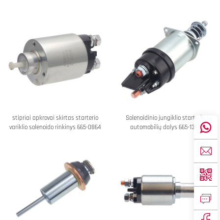
stipriai apkrovai skirtas starterio
Solenoidinio jungiklio starterio
variklio solenoido rinkinys 665-0864
automobilių dalys 665-1362