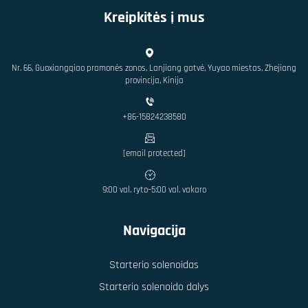
Kreipkitės į mus
Nr. 66, Guoxiangqiao pramonės zonos, Lanjiang gatvė, Yuyao miestas, Zhejiang
provincija, Kinija
+86-15824238580
[email protected]
9:00 val. ryto–5:00 val. vakaro
Navigacija
Starterio solenoidas
Starterio solenoido dalys