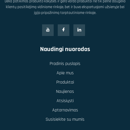
Dėka patikimos produkto kokybės ir gero vardo produktai ne tik pelnė daugelio
klientų pasitikėjimą vidiniame rinkoje, bet ir buvo eksportuojami užsienyje bei
įgijo pripažinimą tarptautiniame rinkoje.
Naudingi nuorodos
Pradinis puslapis
Apie mus
Produktai
Naujienos
Atsisiųsti
Aptarnavimas
Susisiekite su mumis