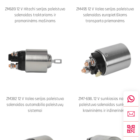
ZM689 12 V Hitachi serijos paleistuvo
ZM495 12 V Valeo serijos paleistuvo
solenoidas traktoriams ir
solenoidas europietiškoms
pramoninėms mašinoms
transporto priemonėms
ZM382 12 V Valeo serijos paleistuvo
ZM7-698, 12 V sunkiosios naudos
solenoidas automobilio paleistuvų
paleistuvo solenoidas sunkiajai
sistemai
krovininėms ir inžinerinėms
transporto priemonėms