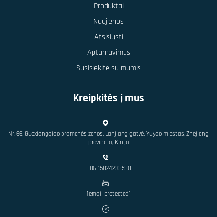
Produktai
Naujienos
Atsisiųsti
Aptarnavimas
Susisiekite su mumis
Kreipkitės į mus
Nr. 66, Guoxiangqiao pramonės zonos, Lanjiang gatvė, Yuyao miestas, Zhejiang
provincija, Kinija
+86-15824238580
[email protected]