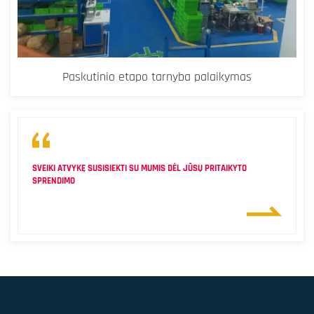
Paskutinio etapo tarnyba palaikymas
SVEIKI ATVYKĘ SUSISIEKTI SU MUMIS DĖL JŪSŲ PRITAIKYTO
SPRENDIMO