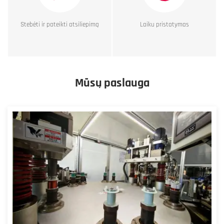
Stebėti ir pateikti atsiliepimą
Laiku pristatymas
Mūsų paslauga