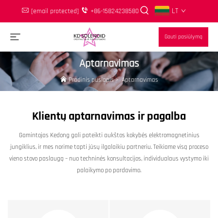
LT
[email protected]
+86-15824238580
Gauti pasiūlymą
Aptarnavimas
Pradinis puslapis
>
Aptarnavimas
Klientų aptarnavimas ir pagalba
Gamintojas Kedong gali pateikti aukštos kokybės elektromagnetinius
jungiklius, ir mes norime tapti jūsų ilgalaikiu partneriu. Teikiame visą proceso
vieno stovo paslaugą – nuo techninės konsultacijos, individualaus vystymo iki
palaikymo po pardavimo.