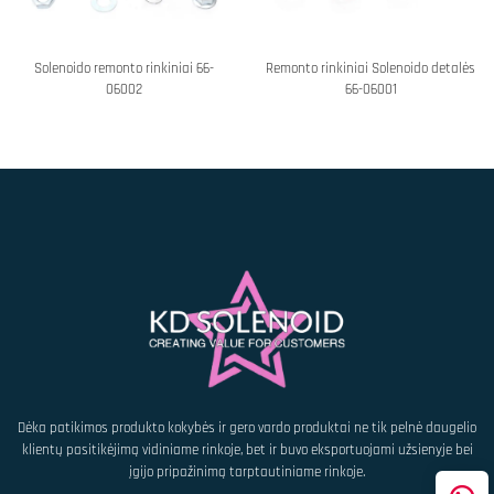
Solenoido remonto rinkiniai 66-
Remonto rinkiniai Solenoido detalės
06002
66-06001
Dėka patikimos produkto kokybės ir gero vardo produktai ne tik pelnė daugelio
klientų pasitikėjimą vidiniame rinkoje, bet ir buvo eksportuojami užsienyje bei
įgijo pripažinimą tarptautiniame rinkoje.