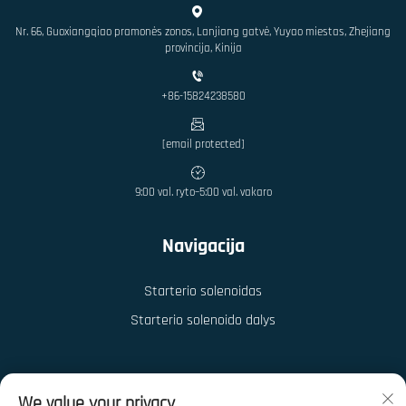
Nr. 66, Guoxiangqiao pramonės zonos, Lanjiang gatvė, Yuyao miestas, Zhejiang
provincija, Kinija
+86-15824238580
[email protected]
9:00 val. ryto–5:00 val. vakaro
Navigacija
Starterio solenoidas
Starterio solenoido dalys
We value your privacy