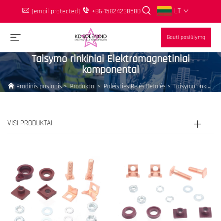
LT
[email protected]
+86-15824238580
Gauti pasiūlymą
Taisymo rinkiniai Elektromagnetiniai
komponentai
Pradinis puslapis
>
Produktai
>
Paleisties Relės Detalės
>
Taisymo rinkiniai Elektromagnetiniai komponentai
VISI PRODUKTAI