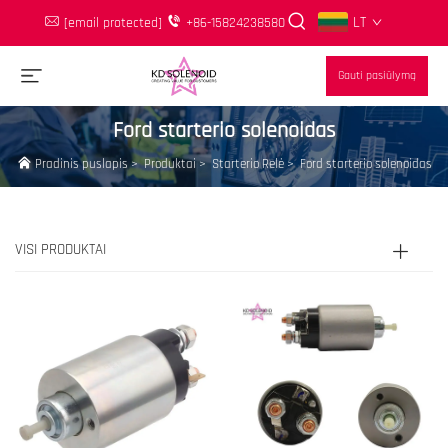
LT
[email protected]
+86-15824238580
Gauti pasiūlymą
Ford starterio solenoidas
Pradinis puslapis
>
Produktai
>
Starterio Relė
>
Ford starterio solenoidas
VISI PRODUKTAI