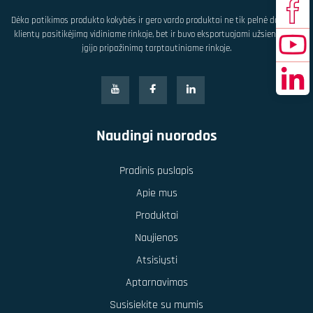
Dėka patikimos produkto kokybės ir gero vardo produktai ne tik pelnė daugelio
klientų pasitikėjimą vidiniame rinkoje, bet ir buvo eksportuojami užsienyje bei
įgijo pripažinimą tarptautiniame rinkoje.
Naudingi nuorodos
Pradinis puslapis
Apie mus
Produktai
Naujienos
Atsisiųsti
Aptarnavimas
Susisiekite su mumis