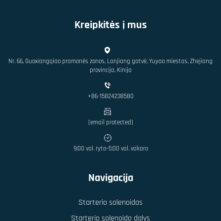
Kreipkitės į mus
Nr. 66, Guoxiangqiao pramonės zonos, Lanjiang gatvė, Yuyao miestas, Zhejiang
provincija, Kinija
+86-15824238580
[email protected]
9:00 val. ryto–5:00 val. vakaro
Navigacija
Starterio solenoidas
Starterio solenoido dalys