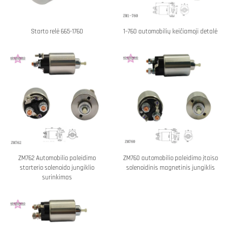
Starto relė 665-1760
1–760 automobilių keičiamoji detalė
ZM762 Automobilio paleidimo
ZM760 automobilio paleidimo įtaiso
starterio solenoido jungiklio
solenoidinis magnetinis jungiklis
surinkimas