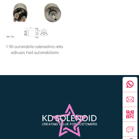
1–761 automobilio solenoidinis relės
vožtuvas Ford automobiliams