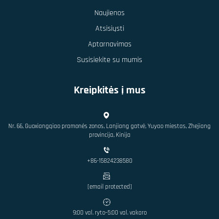
Naujienos
Atsisiųsti
Aptarnavimas
Susisiekite su mumis
Kreipkitės į mus
Nr. 66, Guoxiangqiao pramonės zonos, Lanjiang gatvė, Yuyao miestas, Zhejiang
provincija, Kinija
+86-15824238580
[email protected]
9:00 val. ryto–5:00 val. vakaro