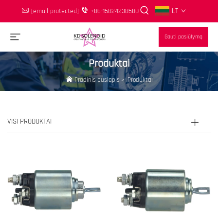
LT
[email protected]
+86-15824238580
Gauti pasiūlymą
Produktai
Pradinis puslapis
>
Produktai
VISI PRODUKTAI