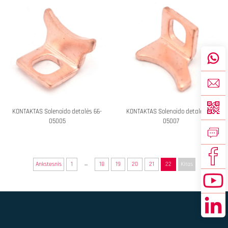
KONTAKTAS Solenoido detalės 66-
KONTAKTAS Solenoido detalės 66-
05005
05007
...
Ankstesnis
1
18
19
20
21
22
Kitas