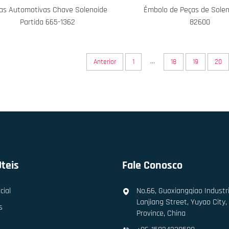
as Automotivas Chave Solenoide
Êmbolo de Peças de Solen
Partida 665-1362
82600
...
Anterior
1
18
19
20
Úteis
Fale Conosco
cial
No.66, Guoxiangqiao Industri
Lanjiang Street, Yuyao City,
s
Province, China