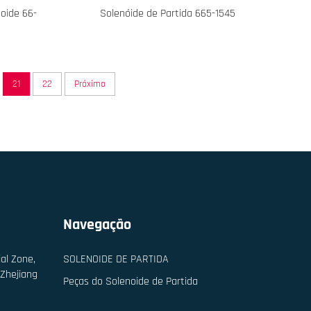
oide 66-
Solenóide de Partida 665-1545
21
22
Próximo
Navegação
al Zone,
SOLENOIDE DE PARTIDA
 Zhejiang
Peças do Solenoide de Partida