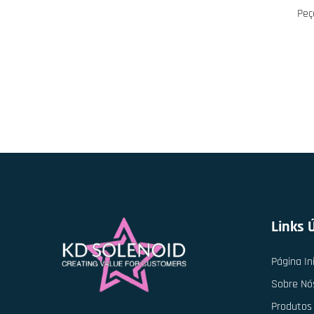
Peç
Links 
Página Ini
Sobre Nó
Produtos