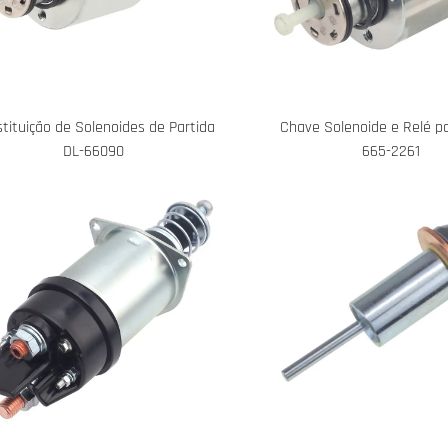
tituição de Solenoides de Partida
Chave Solenoide e Relé p
DL-66090
665-2261