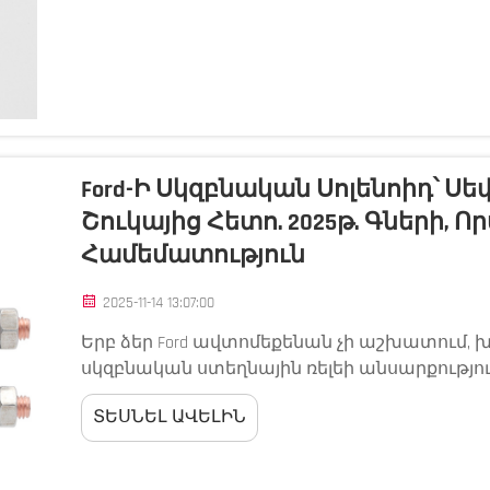
Ford-Ի Սկզբնական Սոլենոիդ՝ Ս
Շուկայից Հետո. 2025թ. Գների, 
Համեմատություն
2025-11-14 13:07:00
Երբ ձեր Ford ավտոմեքենան չի աշխատում, 
սկզբնական ստեղնային ռելեի անսարքությու
հանդիսանում է էլեկտրական կամուրջ՝ միա
ՏԵՍՆԵԼ ԱՎԵԼԻՆ
շարժիչի մոտորը, որտեղ կարևոր է ընտրել O
տարբերակներից մեկը...