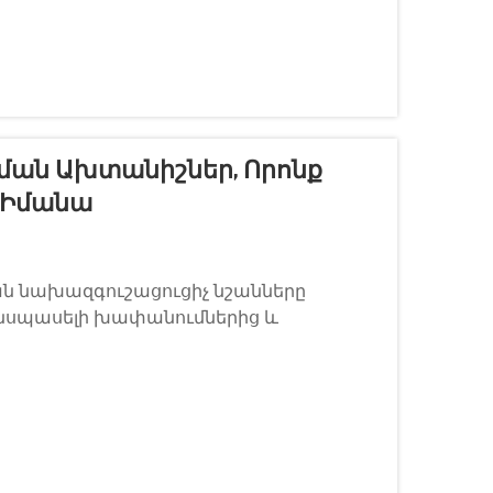
ման Ախտանիշներ, Որոնք
Է Իմանա
ան նախազգուշացուցիչ նշանները
անսպասելի խափանումներից և
ն ստեղնային ռելեն կարևոր
բռնակի համակարգի և սկզբնական