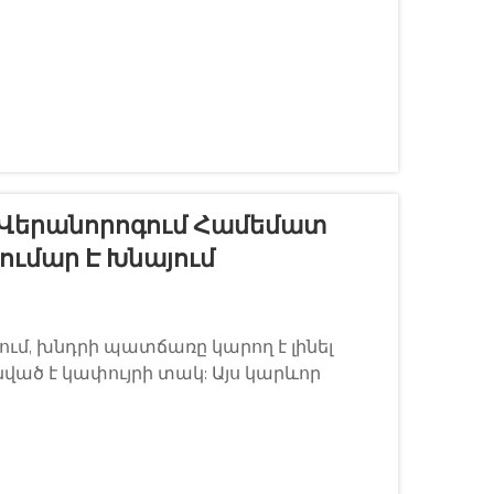
մ՝ հանդես գալով որպես էլեկտրական
՝ Վերանորոգում Համեմատ
ումար Է Խնայում
ւմ, խնդրի պատճառը կարող է լինել
ված է կափույրի տակ: Այս կարևոր
ական կամուրջ իգնիցիոն անջատիչի և
ելու ...