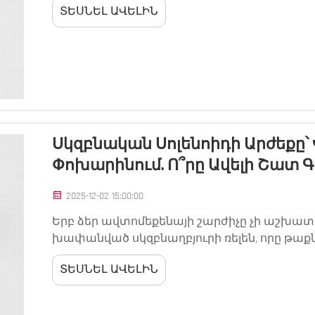
ՏԵՍՆԵԼ ԱՎԵԼԻՆ
ավտոմեքենայի աշխատարկման համակարգու
կամուրջ ...
Սկզբնական Սոլենոիդի Արժեքը
Փոխարինում. Ո՞րը Ավելի Շատ Գ
2025-12-02 15:00:00
Երբ ձեր ավտոմեքենայի շարժիչը չի աշխատո
խափանված սկզբնաղբյուրի ռելեն, որը թաքն
բաղադրիչը հանդես է գալիս որպես էլեկտր
ՏԵՍՆԵԼ ԱՎԵԼԻՆ
սկզբնաղբյուրի շարժիչի միջև՝ որոշում կայացն