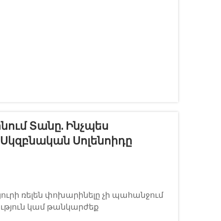
րզապես...
ում Տանը. Ինչպես
 Սկզբնական Սոլենոիդը
ւրի ռելեն փոխարինելը չի պահանջում
թյուն կամ թանկարժեք
ն բաղադրիչը կարևոր դեր է խաղում ձեր