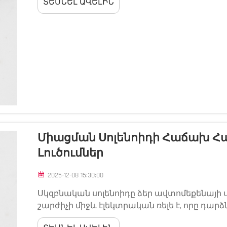
ՏԵՍՆԵԼ ԱՎԵԼԻՆ
տարբեր գործառույթներ են կատարում և աշ
Միացման Սոլենոիդի Հաճախ Հա
Լուծումներ
2025-12-08 15:30:00
Սկզբնական սոլենոիդը ձեր ավտոմեքենայի
շարժիչի միջև էլեկտրական ռելե է, որը դարձ
համակարգի ամենակարևոր բաղադրիչներից մ