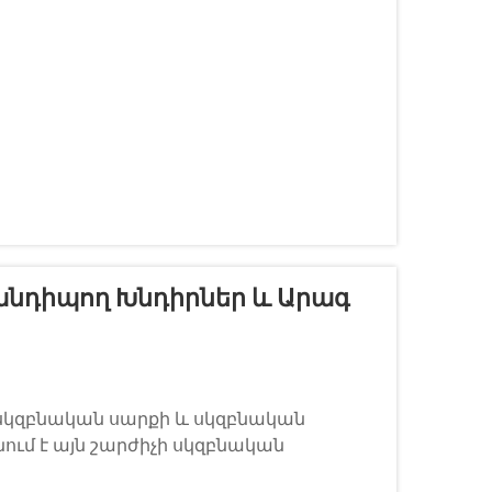
խատում են տարբեր սկզբունքներով...
նդիպող Խնդիրներ ԵՒ Արագ
 սկզբնական սարքի և սկզբնական
նում է այն շարժիչի սկզբնական
եկը։ Երբ այս փոքր, սակայն հզոր