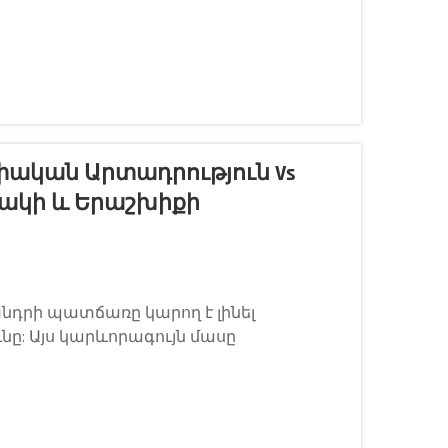
եփական Արտադրություն Vs
Որակի ԵՒ Երաշխիքի
խնդրի պատճառը կարող է լինել
նը: Այս կարևորագույն մասը
ցնելով բռնակի անջատիչը և սկզբնական
EM-ն և ավտոմատ շուկայի