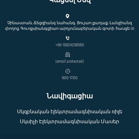
Կացնել Մեզ
Չինաստան, Ճեցզիանգ նահանգ, Յույաո քաղաք, Լանջիանգ
փողոց, Գուոքսիանգցիաո արդյունաբերական գոտի, հասցե 66
+86-15824238580
[email protected]
9:00-17:00
Նավիգացիա
Սկզբնական էլեկտրամագնիսական ռիլե
Սկսիչի Էլեկտրամագնիսական Մասեր