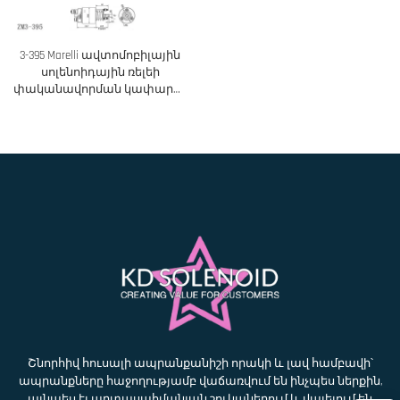
3-395 Marelli ավտոմոբիլային
սոլենոիդային ռելեի
փականավորման կափարիչ,
ավտոմեքենայի
պահեստային
աքսեսուարներ
Շնորհիվ հուսալի ապրանքանիշի որակի և լավ համբավի՝
ապրանքները հաջողությամբ վաճառվում են ինչպես ներքին,
այնպես էլ արտասահմանյան շուկաներում և վայելում են