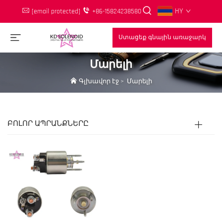
HY
[email protected]
+86-15824238580
Ստացեք գնային առաջարկ
Մարելի
Գլխավոր էջ
>
Մարելի
ԲՈԼՈՐ ԱՊՐԱՆՔՆԵՐԸ