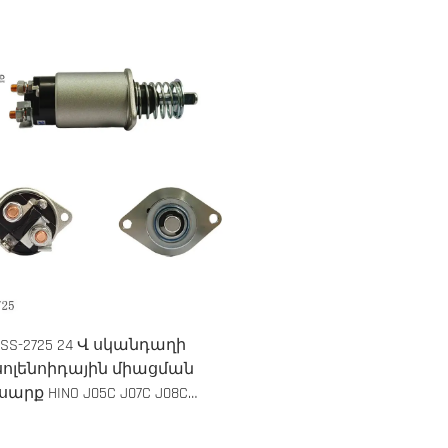
SS-2725 24 Վ սկանդաղի
սոլենոիդային միացման
սարք HINO J05C J07C J08C
բեռնատարի համար,
OE#28180-1532 28150-2120