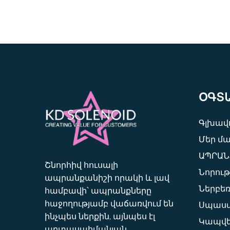
ՕԳՏ
Գլխավո
Մեր մ
ԱՊՐԱՆ
Շնորհիվ հուսալի
Նորութ
ապրանքանիշի որակի և լավ
Ներբեռ
համբավի՝ ապրանքները
հաջողությամբ վաճառվում են
Սպասա
ինչպես ներքին, այնպես էլ
Կապվե
արտասահմանյան