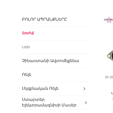
ԲՈԼՈՐ ԱՊՐԱՆՔՆԵՐԸ
Sawfuji
Lada
Չինաստանի Ավտոմեքենա
Ռելե
Սկզբնական Ռելե
Ստարտեր
Էլեկտրամագնիսի Մասեր