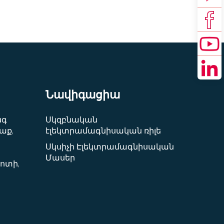
Նավիգացիա
նգ
Սկզբնական
աք,
էլեկտրամագնիսական ռիլե
Սկսիչի Էլեկտրամագնիսական
Մասեր
ոտի,