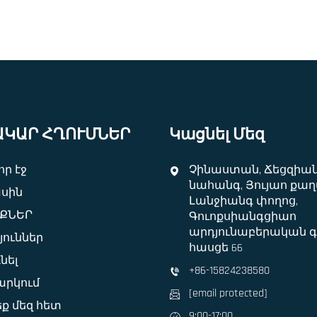
ԱԿԱՐ ՀՂՈՒՄՆԵՐ
Կացնել Մեզ
ր էջ
Չինաստան, Ճեցզիա
նահանգ, Յույաո քաղ
ասին
Լանջիանգ փողոց,
ՔՆԵՐ
Գուոքսիանգցիաո
արդյունաբերական գ
յուններ
հասցե 66
նել
+86-15824238580
րկում
[email protected]
ք մեզ հետ
9:00-17:00