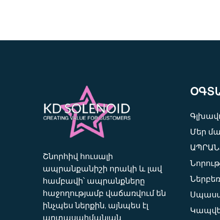
ՕԳՏ
Գլխավո
Մեր մ
ԱՊՐԱՆ
Շնորհիվ հուսալի
Նորութ
ապրանքանիշի որակի և լավ
Ներբեռ
համբավի՝ ապրանքները
հաջողությամբ վաճառվում են
Սպասա
ինչպես ներքին, այնպես էլ
Կապվե
արտասահմանյան