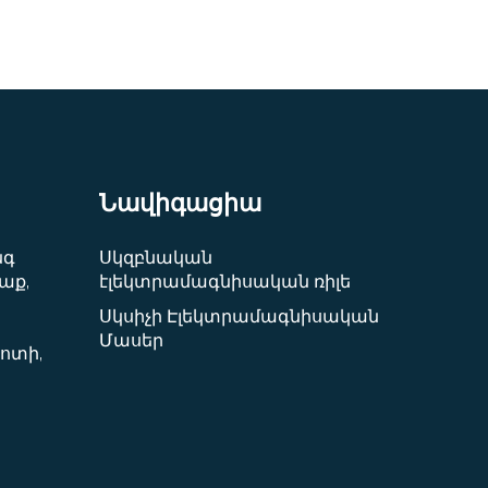
Նավիգացիա
նգ
Սկզբնական
աք,
էլեկտրամագնիսական ռիլե
Սկսիչի Էլեկտրամագնիսական
Մասեր
ոտի,