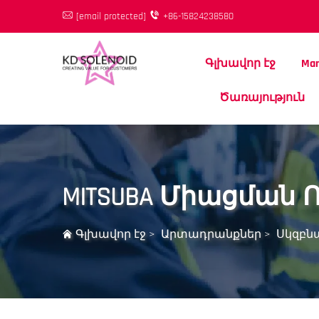
[email protected]
+86-15824238580
Գլխավոր էջ
Mar
Ծառայություն
MITSUBA Միացման Ռ
Գլխավոր էջ
>
Արտադրանքներ
>
Սկզբն