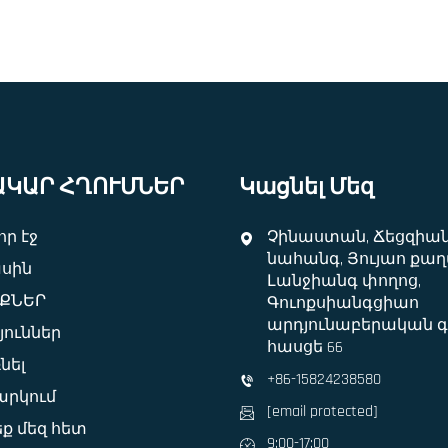
ԱԿԱՐ ՀՂՈՒՄՆԵՐ
Կացնել Մեզ
ր էջ
Չինաստան, Ճեցզիա
նահանգ, Յույաո քաղ
ասին
Լանջիանգ փողոց,
ՔՆԵՐ
Գուոքսիանգցիաո
արդյունաբերական գ
յուններ
հասցե 66
նել
+86-15824238580
րկում
[email protected]
ք մեզ հետ
9:00-17:00