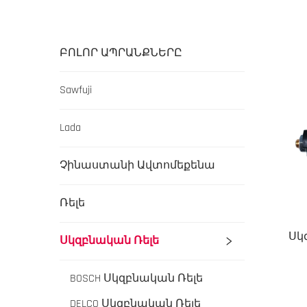
ԲՈԼՈՐ ԱՊՐԱՆՔՆԵՐԸ
Sawfuji
Lada
Չինաստանի Ավտոմեքենա
Ռելե
Սկ
Սկզբնական Ռելե
BOSCH Սկզբնական Ռելե
DELCO Սկզբնական Ռելե