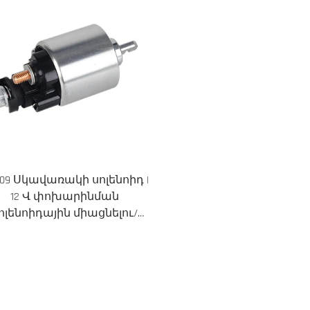
09 Սկավառակի սոլենոիդ |
12 Վ փոխարինման
ոլենոիդային միացնելու/
անջատելու սարք