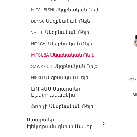
MITSUBISHI Սկզբնական Ռելե
DENSO Սկզբնական Ռելե
VALEO Սկզբնական Ռելե
HITACHI Սկզբնական Ռելե
MITSUBA Սկզբնական Ռելե
SAWAFUJI Սկզբնական Ռելե
NIKKO Սկզբնական Ռելե
ZM6
ԼՈՒԿԱՍ Ստարտեր
ս
Էլեկտրամագնիս
Ֆորդի Սկզբնական Ռելե
Ստարտեր
Էլեկտրամագնիսի Մասեր