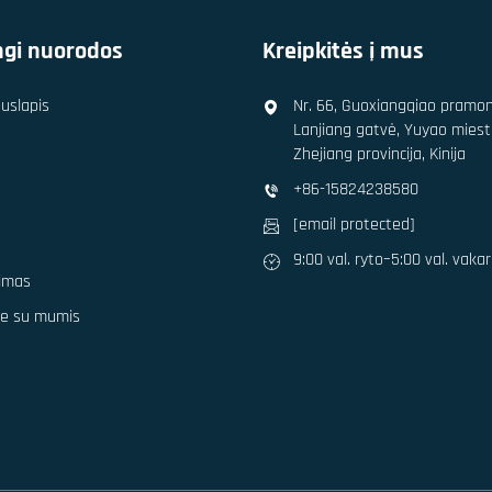
ngi nuorodos
Kreipkitės į mus
puslapis
Nr. 66, Guoxiangqiao pramo
Lanjiang gatvė, Yuyao miest
Zhejiang provincija, Kinija
+86-15824238580
s
[email protected]
9:00 val. ryto–5:00 val. vaka
imas
te su mumis