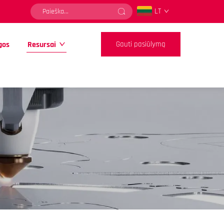
LT
gos
Resursai
Gauti pasiūlymą