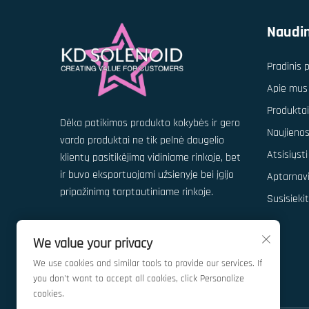
Naudi
Pradinis 
Apie mus
Produktai
Dėka patikimos produkto kokybės ir gero
Naujieno
vardo produktai ne tik pelnė daugelio
Atsisiųsti
klientų pasitikėjimą vidiniame rinkoje, bet
ir buvo eksportuojami užsienyje bei įgijo
Aptarnav
pripažinimą tarptautiniame rinkoje.
Susisieki
We value your privacy
We use cookies and similar tools to provide our services. If
you don't want to accept all cookies, click Personalize
cookies.