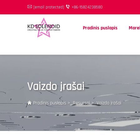
[email protected]
+86-15824238580
Pradinis puslapis
Marel
Vaizdo įrašai
Pradinis puslapis
>
Resursai
>
Vaizdo įrašai