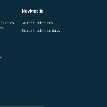
Navigacija
nės zonos,
Starterio solenoidas
as,
Starterio solenoido dalys
ro