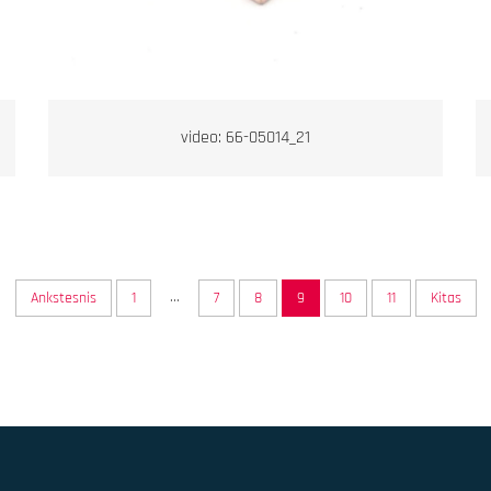
video: 66-05014_21
...
Ankstesnis
1
7
8
9
10
11
Kitas