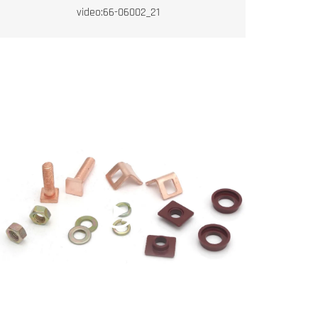
video:66-06002_21