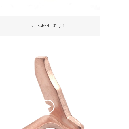
video:66-05019_21