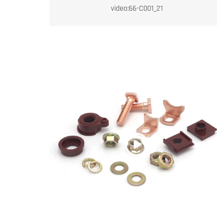
video:66-C001_21