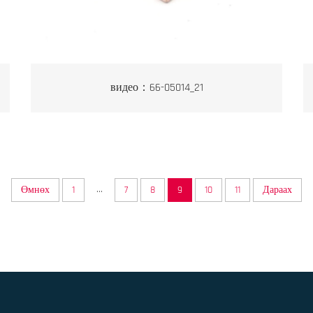
видео：66-05014_21
...
Өмнөх
1
7
8
9
10
11
Дараах