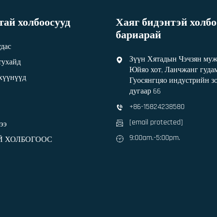
ай холбоосууд
Хаяг бидэнтэй холбо
бариарай
удас
Зүүн Хятадын Чэчзян му
тухайд
Юйяо хот, Ланчжанг гуд
эхүүнүүд
Гуосянгцяо индустрийн зо
дугаар 66
+86-15824238580
[email protected]
ээ
9:00am.-5:00pm.
Й ХОЛБОГООС