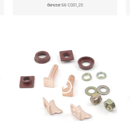
бичлэг:66-C001_20