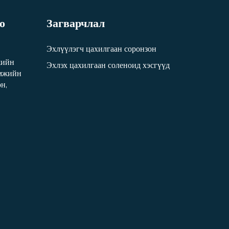
о
Загварчлал
Эхлүүлэгч цахилгаан соронзон
жийн
Эхлэх цахилгаан соленоид хэсгүүд
амжийн
н,