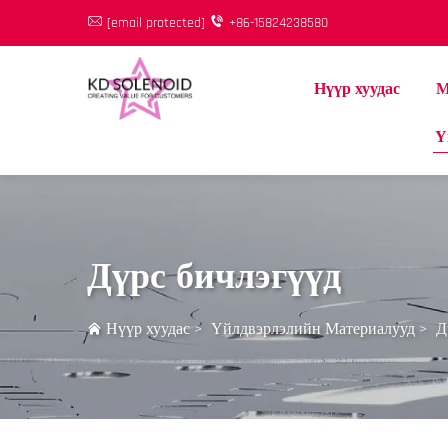
[email protected]
+86-15824238580
Нүүр хуудас
М
Ү
Дүрс бичлэгүүд
Нүүр хуудас
>
Үйлдвэрлэлийн Материалууд
>
Д