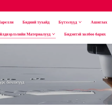
арелли
Бидний тухайд
Бүтээлүүд
Ашиглах
йлдвэрлэлийн Материалууд
Бидэнтэй холбоо барих
үрс бичлэгүүд