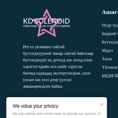
Ашигт
Нүүр ху
Бидний 
Бүтээгд
Итгэл үнэмшил сайтай,
Мэдээ
бүтээгдэхүүний чанар сайтай байснаар
Татах
бүтээгдэхүүн нь дотоод зах зээлд олон
хэрэглэгчдийн итгэлийг хүртсэн
Үйлчилг
бөгөөд гадаадад экспортлогдож, олон
БИДНЭ
улсын зах зээл дээр хүлээн
зөвшөөрөгдсөн байна.
We value your privacy
We use cookies and similar tools to provide our services. If