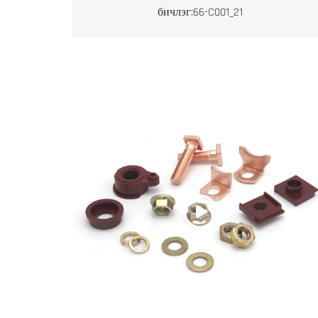
бичлэг:66-C001_21