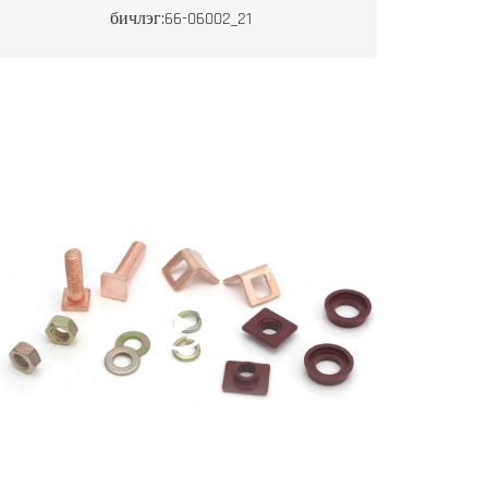
бичлэг:66-06002_21