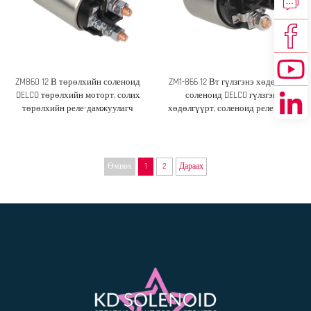
хөндлөнгүй тавцан хөндлөнгүй
тавцан хөндлөнгүй тавцан
хөндлөнгүй тавцан хөндлөнгүй
тавцан хөндлөнгүй тав......
ZM860 12 В төрөлхийн соленоид
ZM1-866 12 Вт гүлзгэнэ хөдөлгүүр
DELCO төрөлхийн моторт, солих
соленоид DELCO гүлзгэнэ
төрөлхийн реле-дамжуулагч
хөдөлгүүрт, соленоид реле солих
хувилбар
Өмнөх
1
2
Дараах