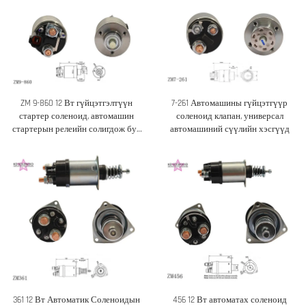
ZM 9-860 12 Вт гүйцэтгэлтүүн
7-261 Автомашины гүйцэтгүүр
стартер соленоид, автомашин
соленоид клапан, универсал
стартерын релеийн солигдож буй
автомашиний сүүлийн хэсгүүд
хэсэг
361 12 Вт Автоматик Соленоидын
456 12 Вт автоматах соленоид