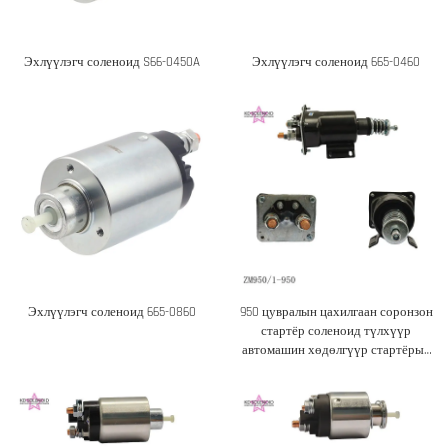
Эхлүүлэгч соленоид S66-0450A
Эхлүүлэгч соленоид 665-0460
Эхлүүлэгч соленоид 665-0860
950 цувралын цахилгаан соронзон
стартёр соленоид түлхүүр
автомашин хөдөлгүүр стартёрын
хувьд