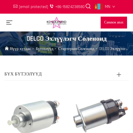
MN
[email protected]
+86-15824238580
Санамж авах
DELCO Эхлүүлэгч Соленоид
Нүүр хуудас
>
Бүтээлүүд
>
Стартерын Соленоид
>
DELCO Эхлүүлэгч Соленоид
БҮХ БҮТЭЭЛҮҮД