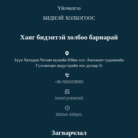
Үйлчилгээ
БИДНЭЙ ХОЛБОГООС
Хаяг бидэнтэй холбоо бариарай
Зүүн Хятадын Чэчзян мужийн Юйяо хот, Ланчжанг гудамжийн
Гуосянгцяо индустрийн зон, дугаар 66
+86-15824238580
[email protected]
9:00am.-5:00pm.
Загварчлал