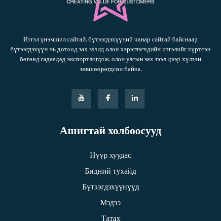
Итгэл үнэмшил сайтай, бүтээгдэхүүний чанар сайтай байснаар
бүтээгдэхүүн нь дотоод зах зээлд олон хэрэглэгчдийн итгэлийг хүртсэн
бөгөөд гадаадад экспортлогдож, олон улсын зах зээл дээр хүлээн
зөвшөөрөгдсөн байна.
Ашигтай холбоосууд
Нүүр хуудас
Бидний тухайд
Бүтээгдэхүүнүүд
Мэдээ
Татах