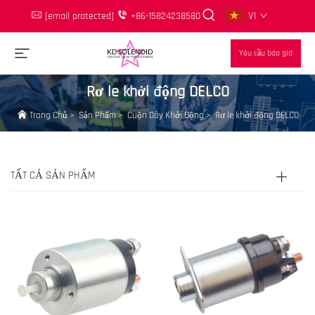
VI
[email protected]
+86-15824238580
Yêu cầu báo giá
Rơ le khởi động DELCO
Trang Chủ
>
Sản Phẩm
>
Cuộn Dây Khởi Động
>
Rơ le khởi động DELCO
TẤT CẢ SẢN PHẨM