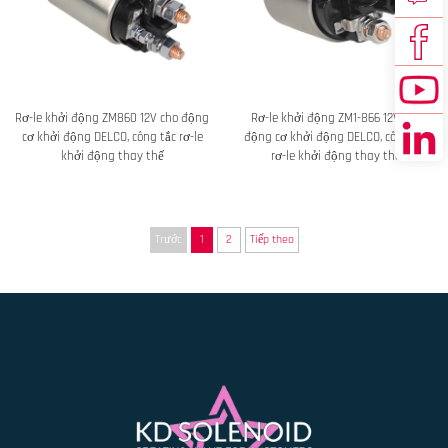
Rơ-le khởi động ZM860 12V cho động
Rơ-le khởi động ZM1-866 12V cho
cơ khởi động DELCO, công tắc rơ-le
động cơ khởi động DELCO, công tắc
khởi động thay thế
rơ-le khởi động thay thế
Trước
1
2
Tiếp theo