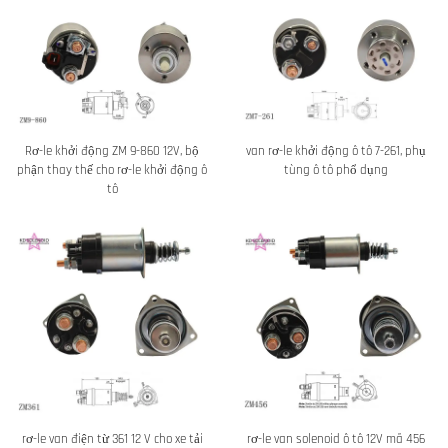
Rơ-le khởi động ZM 9-860 12V, bộ
van rơ-le khởi động ô tô 7-261, phụ
phận thay thế cho rơ-le khởi động ô
tùng ô tô phổ dụng
tô
rơ-le van điện từ 361 12 V cho xe tải
rơ-le van solenoid ô tô 12V mã 456