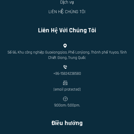
Dịch vụ
LIÊN HỆ CHÚNG TÔI
Liên Hệ Với Chúng Tôi
Số 66, Khu công nghiệp Guoxiangqiao, Phố Lanjiang, Thành phố Yuyao, Tỉnh
Chiết Giang, Trung Quốc
+86-15824238580
[email protected]
9:00am.-5:00pm.
Điều hướng