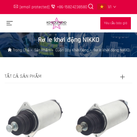
VI
[email protected]
+86-15824238580
Yêu cầu báo giá
Rơ le khởi động NIKKO
Trang Chủ
>
Sản Phẩm
>
Cuộn Dây Khởi Động
>
Rơ le khởi động NIKKO
TẤT CẢ SẢN PHẨM