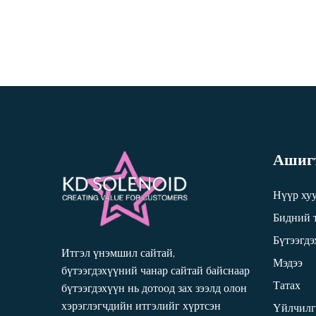
Ашигт
Нүүр ху
Бидний 
Бүтээгд
Итгэл үнэмшил сайтай,
Мэдээ
бүтээгдэхүүний чанар сайтай байснаар
Татах
бүтээгдэхүүн нь дотоод зах зээлд олон
хэрэглэгчдийн итгэлийг хүртсэн
Үйлчилг