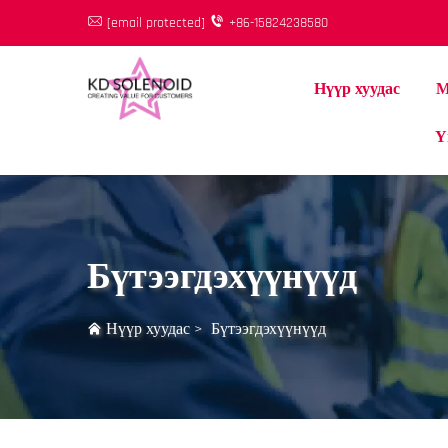
[email protected]
+86-15824238580
Нүүр хуудас
М
Ү
Бүтээгдэхүүнүүд
Нүүр хуудас
>
Бүтээгдэхүүнүүд