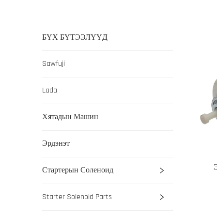
БҮХ БҮТЭЭЛҮҮД
Sawfuji
Lada
Хятадын Машин
Эрдэнэт
Стартерын Соленоид
Starter Solenoid Parts