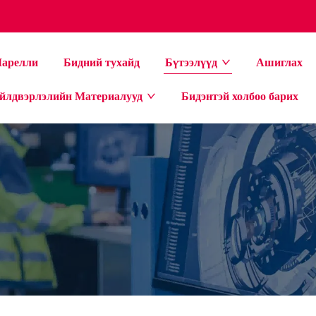
арелли
Бидний тухайд
Бүтээлүүд
Ашиглах
йлдвэрлэлийн Материалууд
Бидэнтэй холбоо барих