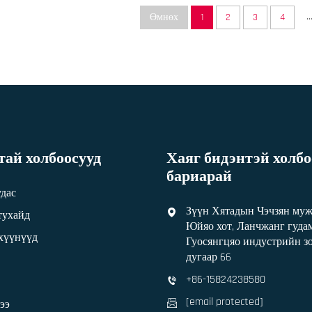
..
Өмнөх
1
2
3
4
ай холбоосууд
Хаяг бидэнтэй холбо
бариарай
удас
Зүүн Хятадын Чэчзян му
тухайд
Юйяо хот, Ланчжанг гуд
эхүүнүүд
Гуосянгцяо индустрийн зо
дугаар 66
+86-15824238580
[email protected]
ээ