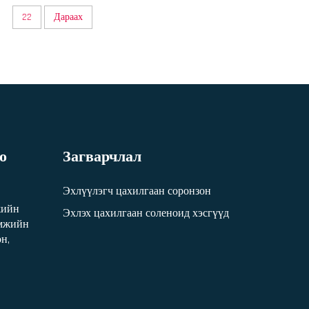
.
22
Дараах
о
Загварчлал
Эхлүүлэгч цахилгаан соронзон
жийн
Эхлэх цахилгаан соленоид хэсгүүд
амжийн
н,