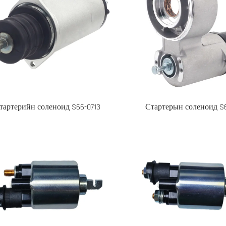
тартерийн соленоид S66-0713
Стартерын соленоид S