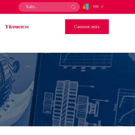
MN
Үйлчилгээ
Санамж авах