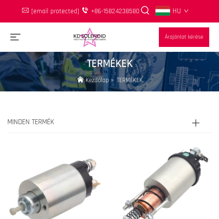
HU
[email protected]
+86-15824238580
Árajánlat kérése
TERMÉKEK
Kezdőlap
>
TERMÉKEK
MINDEN TERMÉK