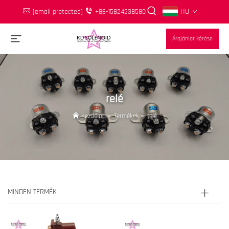
HU
[email protected]
+86-15824238580
Árajánlat kérése
relé
Kezdőlap
>
Termékek
>
relé
MINDEN TERMÉK