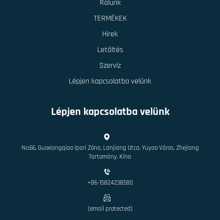
Rólunk
TERMÉKEK
Hírek
Letöltés
Szerviz
Lépjen kapcsolatba velünk
Lépjen kapcsolatba velünk
No.66, Guoxiangqiao Ipari Zóna, Lanjiang Utca, Yuyao Város, Zhejiang
Tartomány, Kína
+86-15824238580
[email protected]