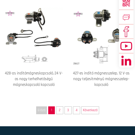
428-as indítómágneskapcsoló, 24 V-
427-es indító mágnesszelep, 12 V-os
os nagy terhelhetőségű
nagy teljesítményű mágnesszelep-
mágneskapcsoló kapcsoló
kapcsoló
Előző
1
2
3
4
Következő