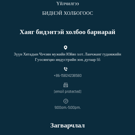
Үйлчилгээ
БИДНЭЙ ХОЛБОГООС
Хаяг бидэнтэй холбоо бариарай
Зүүн Хятадын Чэчзян мужийн Юйяо хот, Ланчжанг гудамжийн
Гуосянгцяо индустрийн зон, дугаар 66
+86-15824238580
[email protected]
9:00am.-5:00pm.
Загварчлал