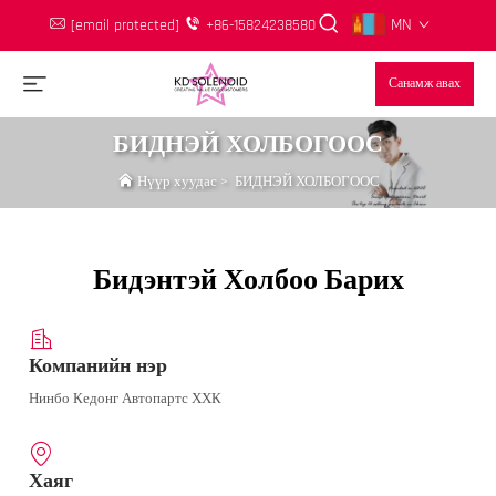
MN
[email protected]
+86-15824238580
Санамж авах
БИДНЭЙ ХОЛБОГООС
Нүүр хуудас
>
БИДНЭЙ ХОЛБОГООС
Бидэнтэй Холбоо Барих
Компанийн нэр
Нинбо Кедонг Автопартс ХХК
Хаяг