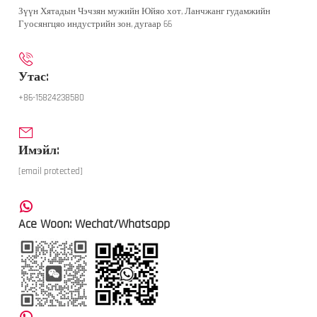
Зүүн Хятадын Чэчзян мужийн Юйяо хот, Ланчжанг гудамжийн
Гуосянгцяо индустрийн зон, дугаар 66
Утас:
+86-15824238580
Имэйл:
[email protected]
Ace Woon: Wechat/Whatsapp