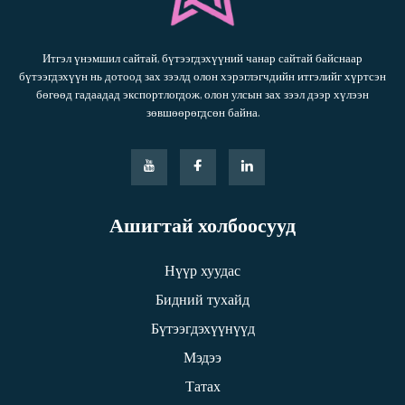
Итгэл үнэмшил сайтай, бүтээгдэхүүний чанар сайтай байснаар
бүтээгдэхүүн нь дотоод зах зээлд олон хэрэглэгчдийн итгэлийг хүртсэн
бөгөөд гадаадад экспортлогдож, олон улсын зах зээл дээр хүлээн
зөвшөөрөгдсөн байна.
Ашигтай холбоосууд
Нүүр хуудас
Бидний тухайд
Бүтээгдэхүүнүүд
Мэдээ
Татах