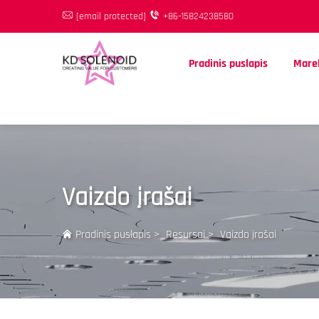
[email protected]
+86-15824238580
Pradinis puslapis
Marel
Vaizdo įrašai
Pradinis puslapis
>
Resursai
>
Vaizdo įrašai