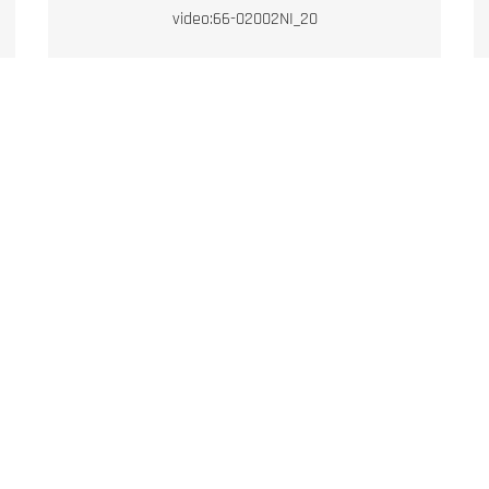
video:66-02002NI_20