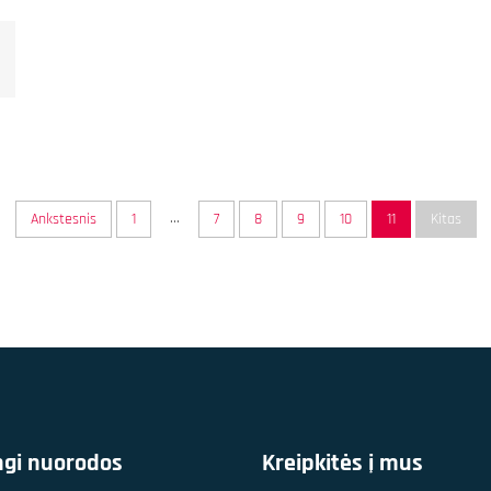
...
Ankstesnis
1
7
8
9
10
11
Kitas
ngi nuorodos
Kreipkitės į mus