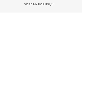
video:66-02001NI_21