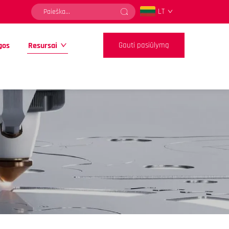
LT
gos
Resursai
Gauti pasiūlymą