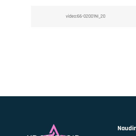
video:66-02001NI_20
Naudi