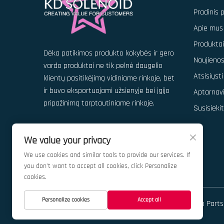
Pradinis 
Apie mus
Produktai
Dėka patikimos produkto kokybės ir gero
Naujieno
vardo produktai ne tik pelnė daugelio
Atsisiųsti
klientų pasitikėjimą vidiniame rinkoje, bet
ir buvo eksportuojami užsienyje bei įgijo
Aptarnav
pripažinimą tarptautiniame rinkoje.
Susisieki
We value your privacy
We use cookies and similar tools to provide our services. If
you don't want to accept all cookies, click Personalize
cookies.
Personalize cookies
Accept all
Autorių teisės © 2026 „China Ningbo Kedong Auto Parts C
saugomos.