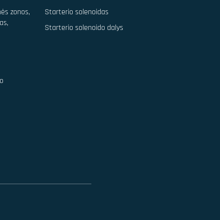
nės zonos,
Starterio solenoidas
as,
Starterio solenoido dalys
ro