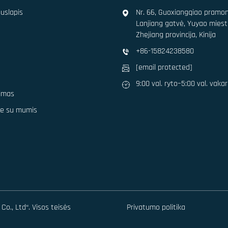
puslapis
Nr. 66, Guoxiangqiao pramo
Lanjiang gatvė, Yuyao miest
Zhejiang provincija, Kinija
+86-15824238580
s
[email protected]
9:00 val. ryto–5:00 val. vaka
imas
te su mumis
o., Ltd“. Visos teisės
Privatumo politika