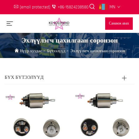
MN
[email protected]
+86-15824238580
Санамж авах
Эхлүүлэгч цахилгаан соронзон
Нүүр хуудас
>
Бүтээлүүд
>
Эхлүүлэгч цахилгаан соронзон
БҮХ БҮТЭЭЛҮҮД