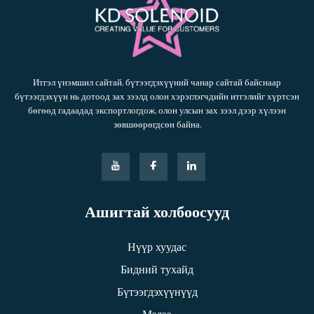
Итгэл үнэмшил сайтай, бүтээгдэхүүний чанар сайтай байснаар
бүтээгдэхүүн нь дотоод зах зээлд олон хэрэглэгчдийн итгэлийг хүртсэн
бөгөөд гадаадад экспортлогдож, олон улсын зах зээл дээр хүлээн
зөвшөөрөгдсөн байна.
Ашигтай холбоосууд
Нүүр хуудас
Бидний тухайд
Бүтээгдэхүүнүүд