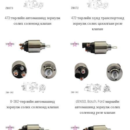
473-төрлийн автомашинд зориулж
472-төрлийн хүнд транспортонд
солих соленоид клапан
зориулж солих цахилгаан реле
клапан
8-382-төрлийн автомашинд
dENSO, Bosch, Ford маркийн
зориулж солих соленоид клапан
автомашинд зориулж солих
соленоид реле клапан