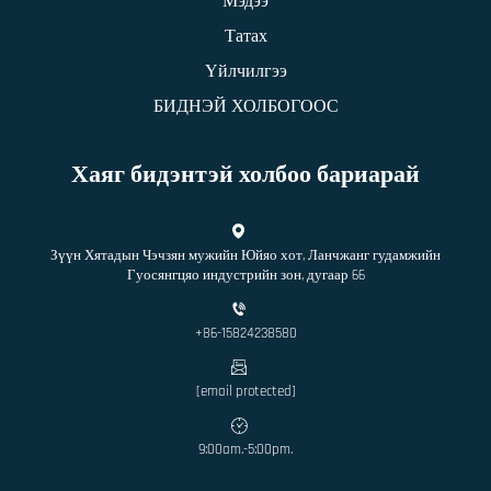
Мэдээ
Татах
Үйлчилгээ
БИДНЭЙ ХОЛБОГООС
Хаяг бидэнтэй холбоо бариарай
Зүүн Хятадын Чэчзян мужийн Юйяо хот, Ланчжанг гудамжийн
Гуосянгцяо индустрийн зон, дугаар 66
+86-15824238580
[email protected]
9:00am.-5:00pm.