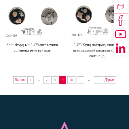
бош, Форд-ын 3-479 автотехник
3-473 Хүнд нөхцөлд ажиллах
соленоид реле вентиль
автомашиний цахилгаан реле
соленоид
...
...
Өмнөх
1
7
8
9
10
11
18
Дараах