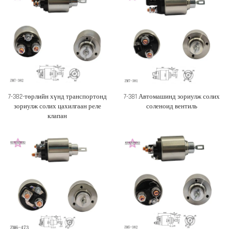
7-382-төрлийн хүнд транспортонд
7-381 Автомашинд зориулж солих
зориулж солих цахилгаан реле
соленоид вентиль
клапан