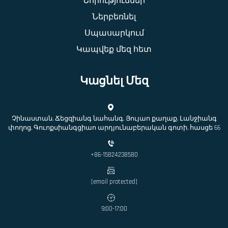
Նորություններ
Ներբեռնել
Սպասարկում
Կապվեք մեզ հետ
Կացնել Մեզ
Չինաստան, Ճեցզիանգ նահանգ, Յույաո քաղաք, Լանջիանգ
փողոց, Գուոքսիանգցիաո արդյունաբերական գոտի, հասցե 66
+86-15824238580
[email protected]
9:00-17:00