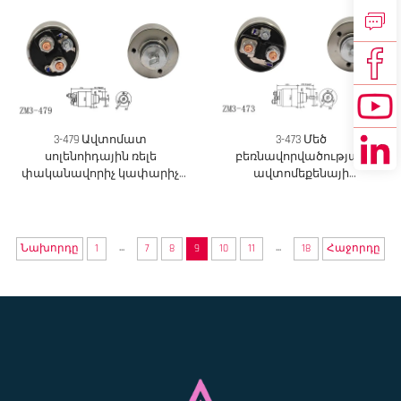
3-479 Ավտոմատ
3-473 Մեծ
սոլենոիդային ռելե
բեռնավորվածության
փականավորիչ կափարիչ
ավտոմեքենայի
Bosch Ford-ի համար
էլեկտրական ռելե սոլենոիդ
...
...
Նախորդը
1
7
8
9
10
11
18
Հաջորդը