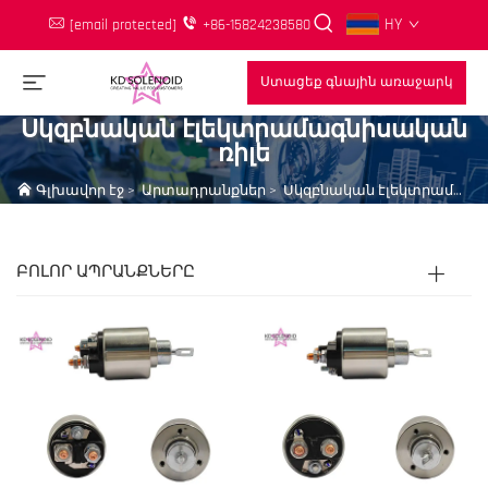
HY
[email protected]
+86-15824238580
Ստացեք գնային առաջարկ
Սկզբնական էլեկտրամագնիսական
ռիլե
Գլխավոր էջ
>
Արտադրանքներ
>
Սկզբնական էլեկտրամագնիսական ռիլե
ԲՈԼՈՐ ԱՊՐԱՆՔՆԵՐԸ