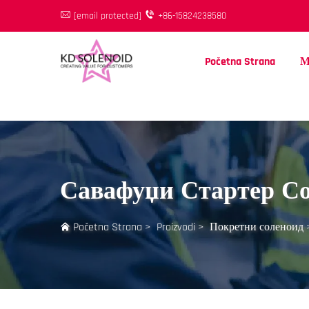
[email protected]
+86-15824238580
Početna Strana
М
Савафуџи Стартер С
Početna Strana
>
Proizvodi
>
Покретни соленоид