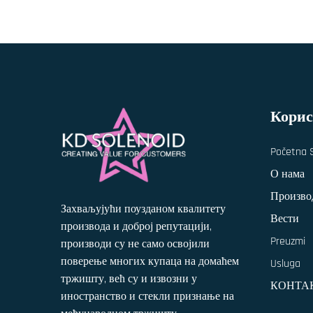
Корис
Početna 
О нама
Произво
Захваљујући поузданом квалитету
Вести
производа и доброј репутацији,
Preuzmi
производи су не само освојили
поверење многих купаца на домаћем
Usluga
тржишту, већ су и извозни у
КОНТА
иностранство и стекли признање на