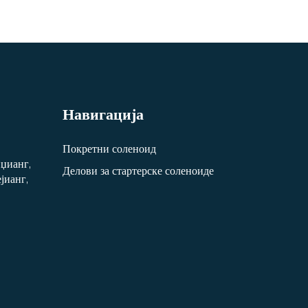
Навигација
Покретни соленоид
џианг,
Делови за стартерске соленоиде
јианг,