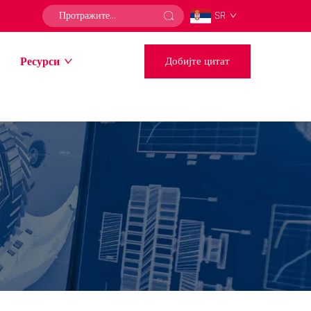
SR
Ресурси
Добијте цитат