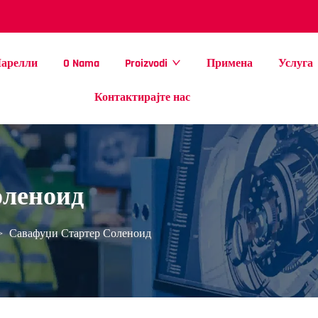
арелли
O Nama
Proizvodi
Примена
Услуга
Контактирајте нас
оленоид
>
Савафуџи Стартер Соленоид