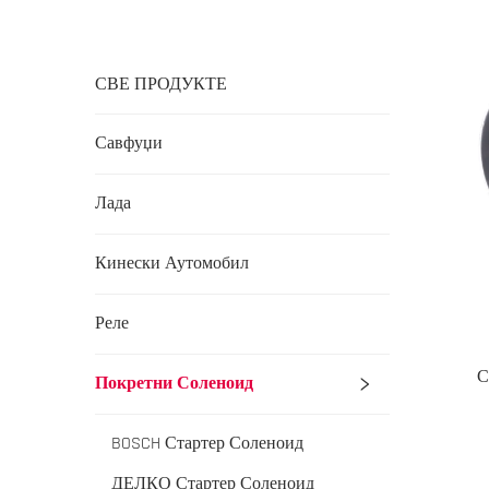
СВЕ ПРОДУКТЕ
Савфуџи
Лада
Кинески Аутомобил
Реле
С
Покретни Соленоид
BOSCH Стартер Соленоид
ДЕЛКО Стартер Соленоид