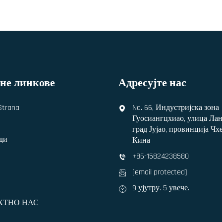
не линкове
Адресујте нас
Strana
No. 66, Индустријска зона
Гуосиангцхиао, улица Лан
град Јујао, провинција Чхе
ди
Кина
+86-15824238580
[email protected]
9 ујутру. 5 увече.
КТНО НАС