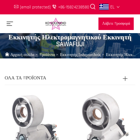
EL
[email protected]
+86-15824238580
Λάβετε Προσφορά
Εκκινητής Ηλεκτρομαγνητικού Εκκινητή
SAWAFUJI
Αρχική σελίδα
>
Προϊόντα
>
Εκκινητής Σοληνοειδούς
>
Εκκινητής Ηλεκτρομαγνητικού Εκκινητή SAWAFUJI
ΟΛΑ ΤΑ ΠΡΟΪΟΝΤΑ