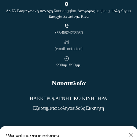
Αρ. 66, Βιομηχανική Περιοχή Guoxiangqiao, Λεωφόρος Lanjiang, Πόλη Yuyao,
Επαρχία Ζετζιάνγκ, Κίνα
+86-15824238580
[email protected]
9:00πμ.-5:00μμ.
Ναυσιπλοΐα
ΗΛΕΚΤΡΟΜΑΓΝΗΤΙΚΟ ΚΙΝΗΤΗΡΑ
Εξαρτήματα Σοληνοειδούς Εκκινητή
We value your privacy