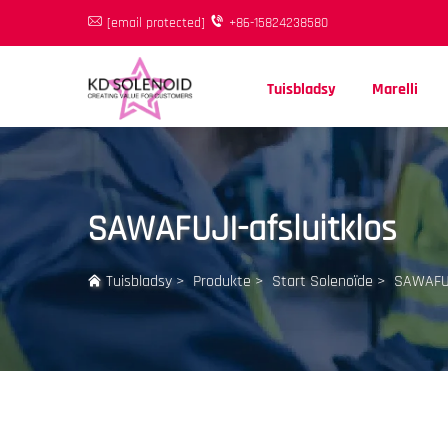
[email protected]
+86-15824238580
Tuisbladsy
Marelli
SAWAFUJI-afsluitklos
Tuisbladsy
>
Produkte
>
Start Solenoïde
>
SAWAFUJ