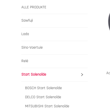
ALLE PRODUKTE
Sawfuji
Lada
Sino-Voertuie
Relé
Aa
Start Solenoïde
BOSCH Start Solenoïde
DELCO Start Solenoïde
MITSUBISHI Start Solenoïde