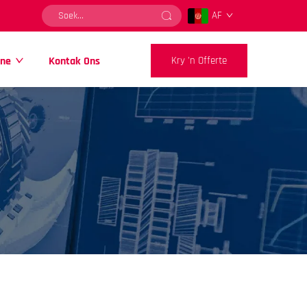
AF
nne
Kontak Ons
Kry 'n Offerte