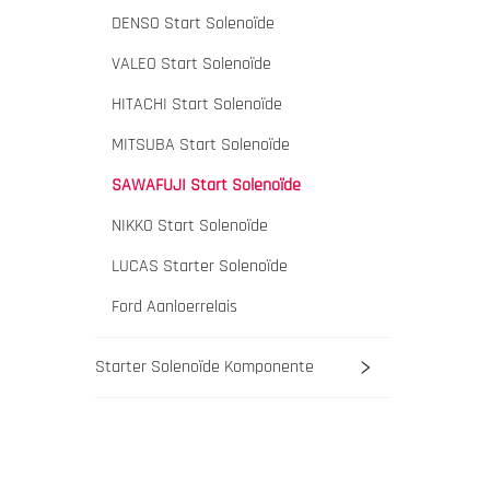
DENSO Start Solenoïde
VALEO Start Solenoïde
HITACHI Start Solenoïde
MITSUBA Start Solenoïde
SAWAFUJI Start Solenoïde
NIKKO Start Solenoïde
LUCAS Starter Solenoïde
Ford Aanloerrelais
Starter Solenoïde Komponente