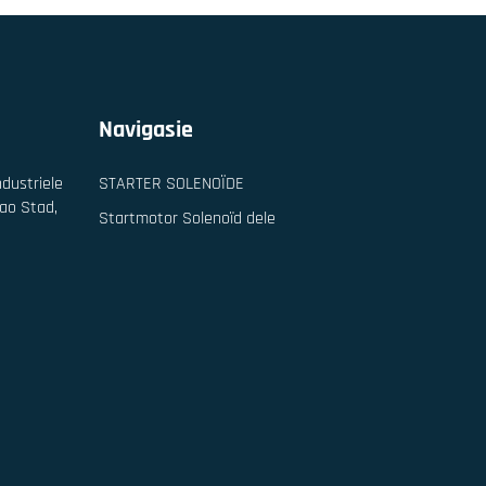
Navigasie
dustriele
STARTER SOLENOÏDE
yao Stad,
Startmotor Solenoïd dele