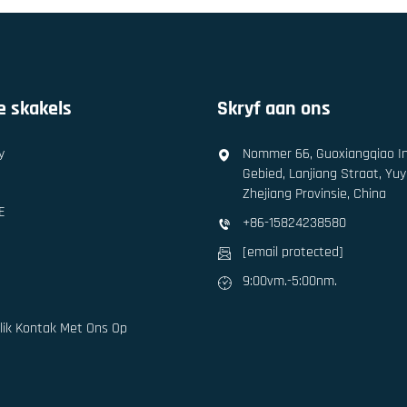
e skakels
Skryf aan ons
y
Nommer 66, Guoxiangqiao In
Gebied, Lanjiang Straat, Yu
Zhejiang Provinsie, China
E
+86-15824238580
[email protected]
9:00vm.-5:00nm.
lik Kontak Met Ons Op