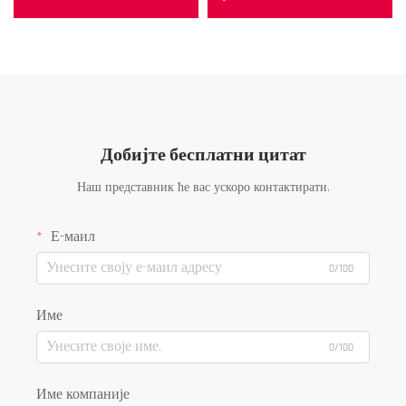
Добијте бесплатни цитат
Наш представник ће вас ускоро контактирати.
Е-маил
0/100
Име
0/100
Име компаније