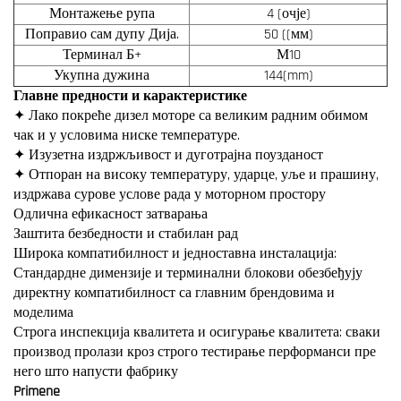
Монтажење рупа
4 (очје)
Поправио сам дупу Дија.
50 ((мм)
Терминал Б+
М10
Укупна дужина
144(mm)
Главне предности и карактеристике
✦ Лако покреће дизел моторе са великим радним обимом
чак и у условима ниске температуре.
✦ Изузетна издржљивост и дуготрајна поузданост
✦ Отпоран на високу температуру, ударце, уље и прашину,
издржава сурове услове рада у моторном простору
Одлична ефикасност затварања
Заштита безбедности и стабилан рад
Широка компатибилност и једноставна инсталација:
Стандардне димензије и терминални блокови обезбеђују
директну компатибилност са главним брендовима и
моделима
Строга инспекција квалитета и осигурање квалитета: сваки
производ пролази кроз строго тестирање перформанси пре
него што напусти фабрику
Primene