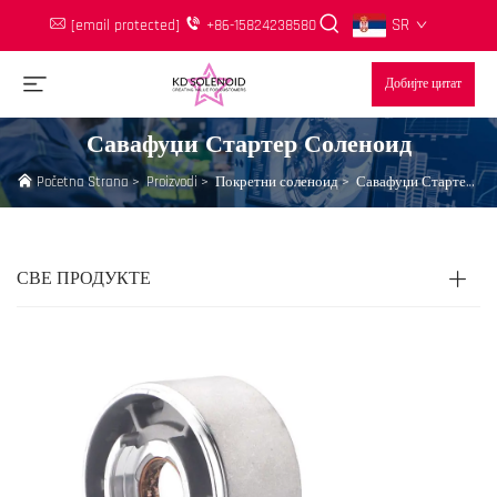
SR
[email protected]
+86-15824238580
Добијте цитат
Савафуџи Стартер Соленоид
Početna Strana
>
Proizvodi
>
Покретни соленоид
>
Савафуџи Стартер Соленоид
СВЕ ПРОДУКТЕ