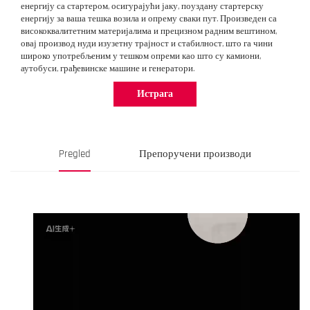
енергију са стартером, осигурајући јаку, поуздану стартерску
енергију за ваша тешка возила и опрему сваки пут. Произведен са
висококвалитетним материјалима и прецизном радним вештином,
овај производ нуди изузетну трајност и стабилност, што га чини
широко употребљеним у тешком опреми као што су камиони,
аутобуси, грађевинске машине и генератори.
Истрага
Pregled
Препоручени производи