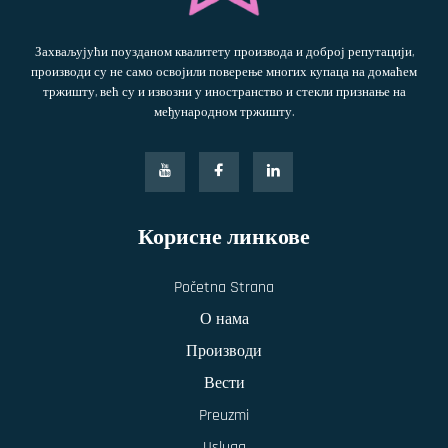
Захваљујући поузданом квалитету производа и доброј репутацији,
производи су не само освојили поверење многих купаца на домаћем
тржишту, већ су и извозни у иностранство и стекли признање на
међународном тржишту.
Корисне линкове
Početna Strana
О нама
Производи
Вести
Preuzmi
Usluga