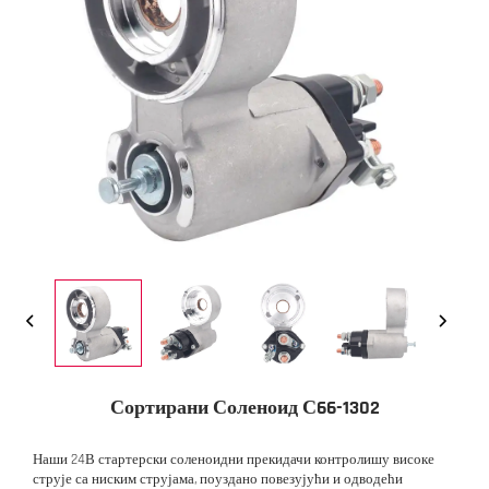
Сортирани Соленоид С66-1302
Наши 24В стартерски соленоидни прекидачи контролишу високе
струје са ниским струјама, поуздано повезујући и одводећи