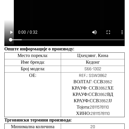
Опште информације о производу:
Место порекла:
Цхецзянг, Кина
Име бренда:
Кедонг
Број модела:
S66-1302
ОЕ:
REF.: SSW3862
ВОЛТАГ: ССВ3862
КРАУФ: ССВ3862ХЕ
КРАУФ:ССВ3862ВД
КРАУФ:ССВ3862ЈЈ
Тојота:2811578110
ХИНО:2811578110
Трговински термини производа:
Минимална количина
20