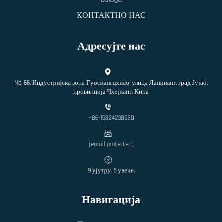
КОНТАКТНО НАС
Адресујте нас
No. 66, Индустријска зона Гуосиангцхиао, улица Ланџианг, град Јујао,
провинција Чхејианг, Кина
+86-15824238580
[email protected]
9 ујутру. 5 увече.
Навигација