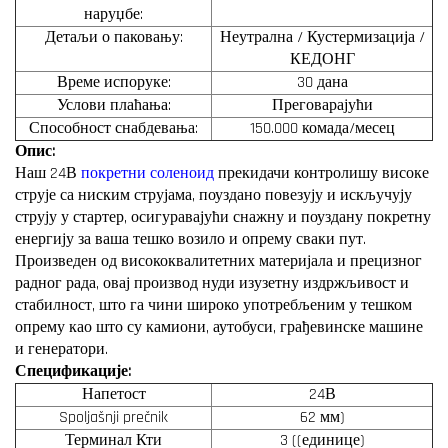
наруџбе:
Детаљи о паковању:
Неутрална / Кустермизација /
КЕДОНГ
Време испоруке:
30 дана
Услови плаћања:
Преговарајући
Способност снабдевања:
150.000 комада/месец
Опис:
Наш 24В
покретни соленоид
прекидачи контролишу високе
струје са ниским струјама, поуздано повезују и искључују
струју у стартер, осигуравајући снажну и поуздану покретну
енергију за ваша тешко возило и опрему сваки пут.
Произведен од висококвалитетних материјала и прецизног
радног рада, овај производ нуди изузетну издржљивост и
стабилност, што га чини широко употребљеним у тешком
опрему као што су камиони, аутобуси, грађевинске машине
и генератори.
Спецификације:
Напетост
24В
Spoljašnji prečnik
62 мм)
Терминал Кти
3 ((единице)