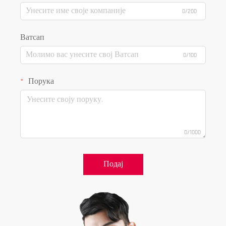
0/200
Ватсап
0/100
Порука
0/1000
Подај