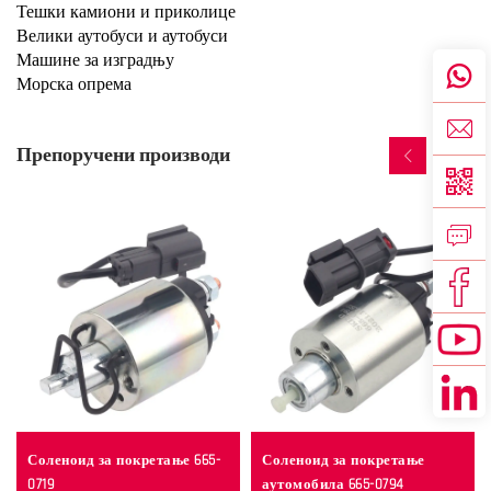
Тешки камиони и приколице
Велики аутобуси и аутобуси
Машине за изградњу
Морска опрема
Препоручени производи
Соленоид за покретање 665-
Соленоид за покретање
0719
аутомобила 665-0794