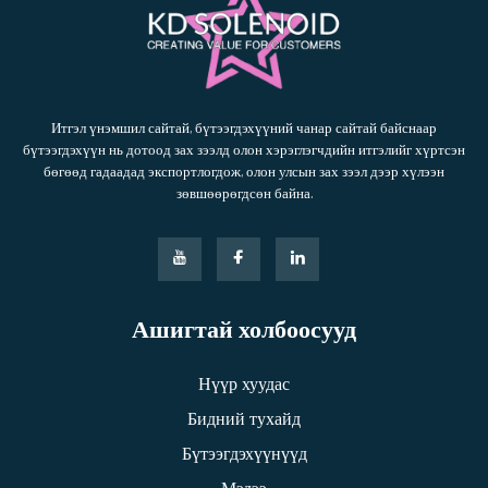
Итгэл үнэмшил сайтай, бүтээгдэхүүний чанар сайтай байснаар
бүтээгдэхүүн нь дотоод зах зээлд олон хэрэглэгчдийн итгэлийг хүртсэн
бөгөөд гадаадад экспортлогдож, олон улсын зах зээл дээр хүлээн
зөвшөөрөгдсөн байна.
Ашигтай холбоосууд
Нүүр хуудас
Бидний тухайд
Бүтээгдэхүүнүүд