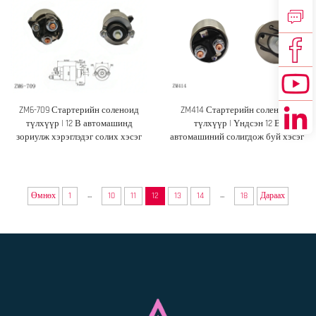
ZM6-709 Стартерийн соленоид
ZM414 Стартерийн соленоид
түлхүүр | 12 В автомашинд
түлхүүр | Үндсэн 12 В
зориулж хэрэглэдэг солих хэсэг
автомашиний солигдож буй хэсэг
...
...
Өмнөх
1
10
11
12
13
14
18
Дараах