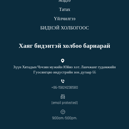
Мэдээ
Татах
Үйлчилгээ
БИДНЭЙ ХОЛБОГООС
Хаяг бидэнтэй холбоо бариарай
Зүүн Хятадын Чэчзян мужийн Юйяо хот, Ланчжанг гудамжийн
Гуосянгцяо индустрийн зон, дугаар 66
+86-15824238580
[email protected]
9:00am.-5:00pm.