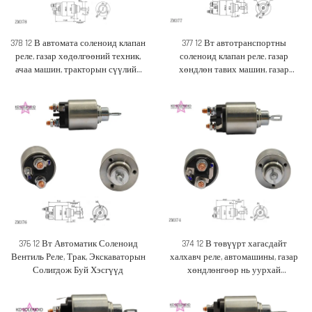
378 12 В автомата соленоид клапан
377 12 Вт автотранспортны
реле, газар хөдөлгөөний техник,
соленоид клапан реле, газар
ачаа машин, тракторын сүүлийн
хөндлөн тавих машин, газар
үеийн хэсгүүд
хөндлөн тавих машинд зориулж
хэрэглэдэг сүүлийн үеийн
салбарын хүрээлэнд
худалдаалагдаж буй сүүлийн
үеийн салбарын хүрээлэнд
худалдаалагдаж буй сүүлийн
үеийн салбарын хүрээлэнд
худалдаалагдаж буй сүүлийн
үеийн салбарын хүрээлэнд
худалдаалагдаж буй сүүлийн
үеийн салбарын хүрээлэнд
худалдаалагдаж буй сүүлийн
үеийн салбарын хүрээлэнд
376 12 Вт Автоматик Соленоид
374 12 В төвүүрт хагасдайт
худалдаалагдаж буй сүүлийн
Вентиль Реле, Трак, Экскаваторын
халхавч реле, автомашины, газар
үеийн салбарын хүрээлэнд
Солигдож Буй Хэсгүүд
хөндлөнгөөр нь уурхай
худалдаалагдаж буй сүүлийн
бүрдүүлэх машинд зориулж солих
үеийн салбарын хүрээлэнд
хэсгүүд
худалдаалагдаж буй сүүлийн