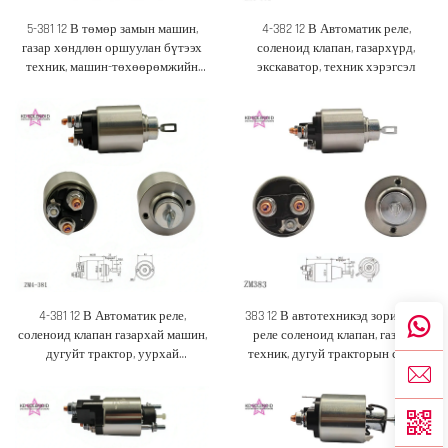
5-381 12 В төмөр замын машин,
4-382 12 В Автоматик реле,
газар хөндлөн оршуулан бүтээх
соленоид клапан, газархүрд,
техник, машин-төхөөрөмжийн
экскаватор, техник хэрэгсэл
автомата реле соленоид клапан
4-381 12 В Автоматик реле,
383 12 В автотехникэд зориулсан
соленоид клапан газархай машин,
реле соленоид клапан, газрын
дугуйт трактор, уурхай
техник, дугуй тракторын сүүлд
хөдөлгүүр зэрэг техник хэрэгсэлд
хэрэглэдэг салангид хэсгүүд