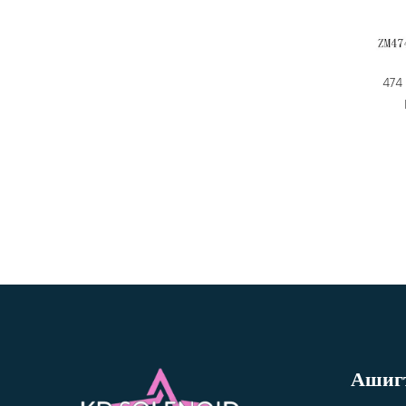
474
Ашигт