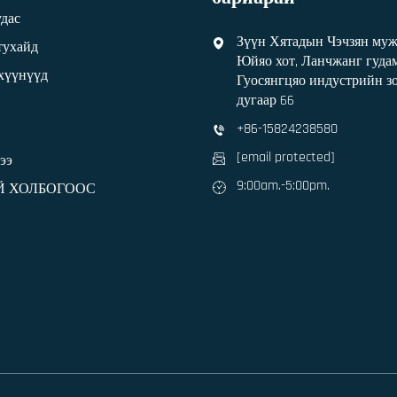
удас
Зүүн Хятадын Чэчзян му
тухайд
Юйяо хот, Ланчжанг гуд
эхүүнүүд
Гуосянгцяо индустрийн зо
дугаар 66
+86-15824238580
[email protected]
ээ
9:00am.-5:00pm.
Й ХОЛБОГООС