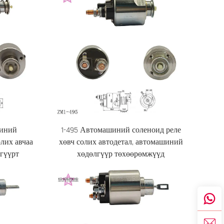
шиний
1-495 Автомашиний соленоид реле
лих авчаа
хөвч солих автодетал, автомашиний
лгүүрт
хөдөлгүүр төхөөрөмжүүд