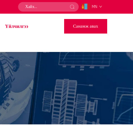
MN
Үйлчилгээ
Санамж авах