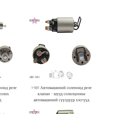
ноид реле
1-981 Автомашиний соленоид реле
солих
клапан – шууд солилцооны
д
автомашиний сүүлдүүр хэсгүүд