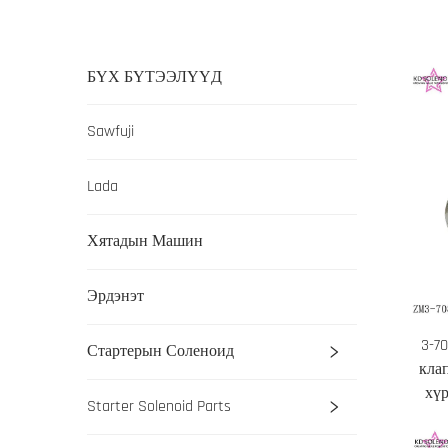
БҮХ БҮТЭЭЛҮҮД
Sawfuji
Lada
Хятадын Машин
Эрдэнэт
3-7
Стартерын Соленоид
кла
хүр
Starter Solenoid Parts
хүр