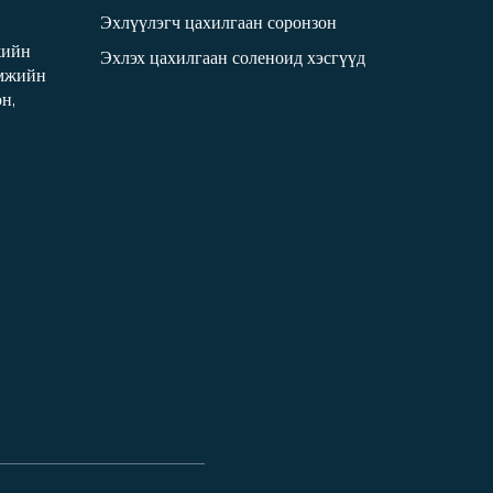
Эхлүүлэгч цахилгаан соронзон
жийн
Эхлэх цахилгаан соленоид хэсгүүд
амжийн
н,