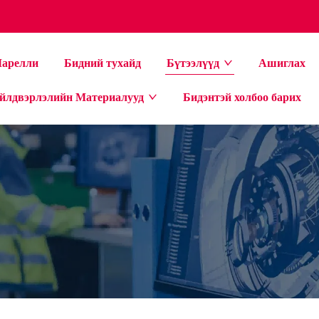
арелли
Бидний тухайд
Бүтээлүүд
Ашиглах
йлдвэрлэлийн Материалууд
Бидэнтэй холбоо барих