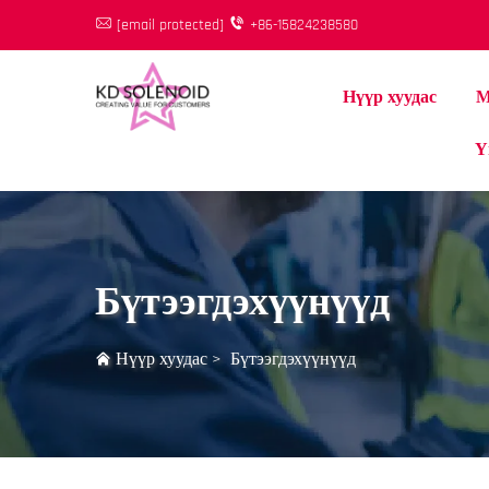
[email protected]
+86-15824238580
Нүүр хуудас
М
Ү
Бүтээгдэхүүнүүд
Нүүр хуудас
>
Бүтээгдэхүүнүүд