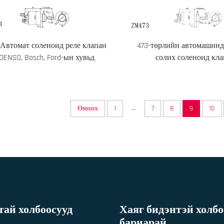
 Автомат соленоид реле клапан
473-төрлийн автомашинд
DENSO, Bosch, Ford-ын хувьд
солих соленоид кл
...
Өмнөх
1
7
8
9
10
ай холбоосууд
Хаяг бидэнтэй холбо
бариарай