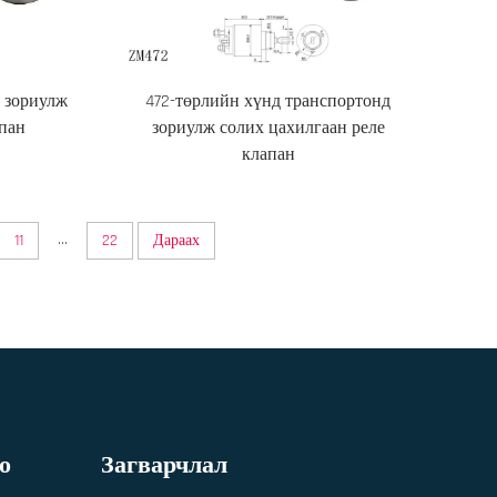
 зориулж
472-төрлийн хүнд транспортонд
апан
зориулж солих цахилгаан реле
клапан
...
11
22
Дараах
о
Загварчлал