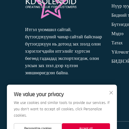
Нүүр ху
Бидний 
Бүтээгд
Итгэл үнэмшил сайтай,
Мэдээ
бүтээгдэхүүний чанар сайтай байснаар
Татах
бүтээгдэхүүн нь дотоод зах зээлд олон
хэрэглэгчдийн итгэлийг хүртсэн
Үйлчилг
бөгөөд гадаадад экспортлогдож, олон
БИДНЭ
улсын зах зээл дээр хүлээн
зөвшөөрөгдсөн байна.
We value your privacy
We use cookies and similar tools to provide our services. If
you don't want to accept all cookies, click Personalize
cookies.
Personalize cookies
Accept all