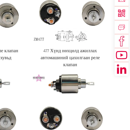
ле клапан
477 Хүнд нөхцөлд ажиллах
 хувьд
автомашиний цахилгаан реле
клапан