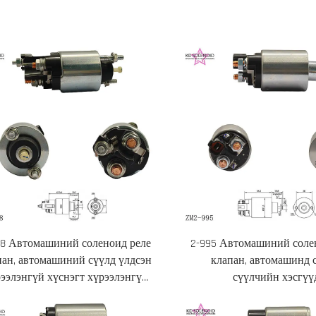
08 Автомашиний соленоид реле
2-995 Автомашиний соле
пан, автомашиний сүүлд үлдсэн
клапан, автомашинд 
ээлэнгүй хүснэгт хүрээлэнгүй
сүүлчийн хэсгүү
хүснэгт хүрээлэнгүй хүснэгт
ээлэнгүй хүснэгт хүрээлэнгүй