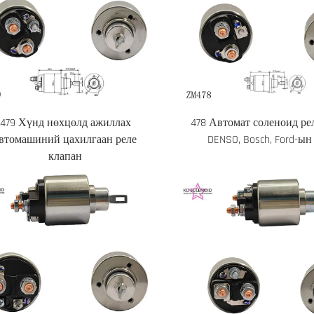
479 Хүнд нөхцөлд ажиллах
478 Автомат соленоид ре
втомашиний цахилгаан реле
DENSO, Bosch, Ford-ын
клапан