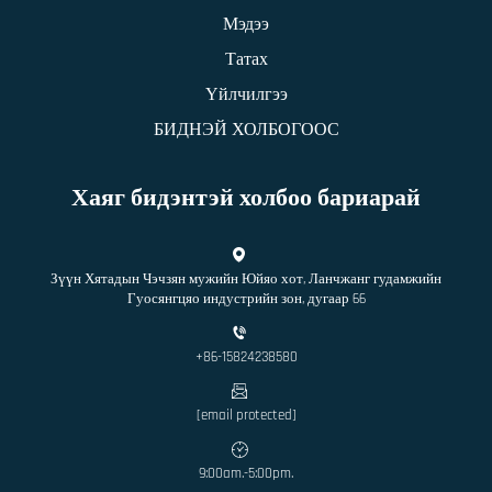
Мэдээ
Татах
Үйлчилгээ
БИДНЭЙ ХОЛБОГООС
Хаяг бидэнтэй холбоо бариарай
Зүүн Хятадын Чэчзян мужийн Юйяо хот, Ланчжанг гудамжийн
Гуосянгцяо индустрийн зон, дугаар 66
+86-15824238580
[email protected]
9:00am.-5:00pm.