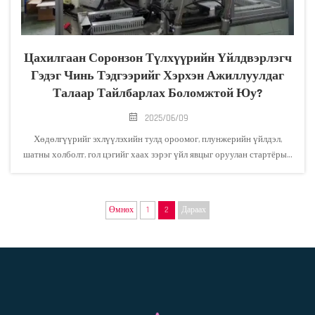
Цахилгаан Соронзон Түлхүүрийн Үйлдвэрлэгч
Гэдэг Чинь Тэдгээрийг Хэрхэн Ажиллуулдаг
Талаар Тайлбарлах Боломжтой Юу?
2025/06/09
Хөдөлгүүрийг эхлүүлэхийн тулд ороомог, плунжерийн үйлдэл,
шатны холболт, гол цэгийг хаах зэрэг үйл явцыг оруулан стартёрын
соленоидын ажиллагааг тайлбарлана.
Өмнөх
1
2
Дараах