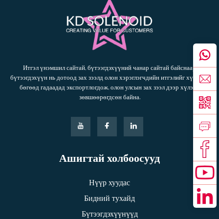
Итгэл үнэмшил сайтай, бүтээгдэхүүний чанар сайтай байснаар
бүтээгдэхүүн нь дотоод зах зээлд олон хэрэглэгчдийн итгэлийг хүртсэн
бөгөөд гадаадад экспортлогдож, олон улсын зах зээл дээр хүлээн
зөвшөөрөгдсөн байна.
Ашигтай холбоосууд
Нүүр хуудас
Бидний тухайд
Бүтээгдэхүүнүүд