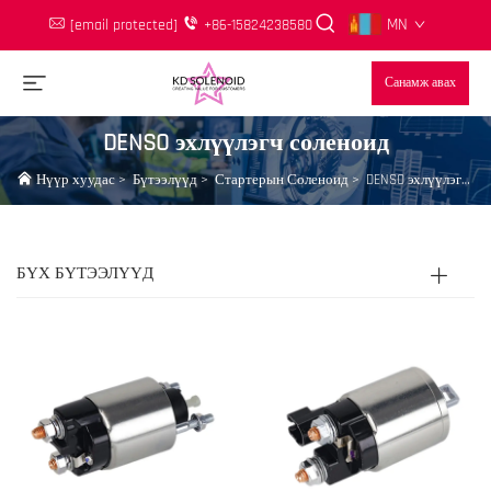
MN
[email protected]
+86-15824238580
Санамж авах
DENSO эхлүүлэгч соленоид
Нүүр хуудас
>
Бүтээлүүд
>
Стартерын Соленоид
>
DENSO эхлүүлэгч соленоид
БҮХ БҮТЭЭЛҮҮД