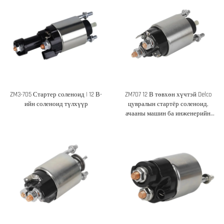
ZM3-705 Стартер соленоид | 12 В-
ZM707 12 В төвхөн хүчтэй Delco
ийн соленоид түлхүүр
цувралын стартёр соленоид,
ачааны машин ба инженерийн
техник хэрэгсэлд