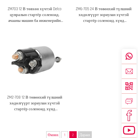
ZM703 12 В төвхөн хүчтэй Delco
ZM6-705 24 В төвөнхий түлшний
цувралын стартёр соленоид,
хөдөлгүүрт зориулан хүчтэй
ачааны машин ба инженерийн
стартёр соленоид, хүнд
техник хэрэгсэлд
транспортон хэрэгсэл ба
инженерийн техник хэрэгсэлд
ZM2-708 12 В төвөнхий түлшний
хөдөлгүүрт зориулан хүчтэй
стартёр соленоид, хүнд
транспортон хэрэгсэл ба
инженерийн таван тэдүүрт
Өмнөх
1
2
Дараах