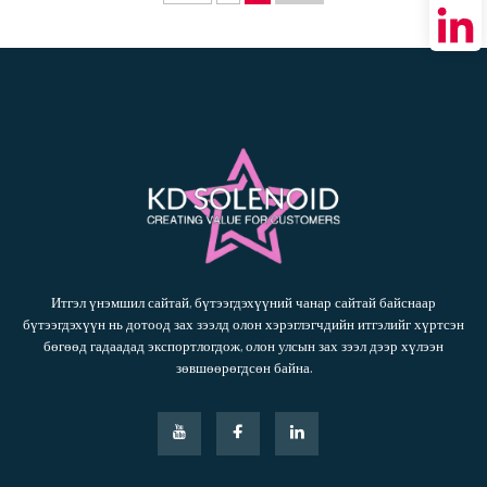
Итгэл үнэмшил сайтай, бүтээгдэхүүний чанар сайтай байснаар
бүтээгдэхүүн нь дотоод зах зээлд олон хэрэглэгчдийн итгэлийг хүртсэн
бөгөөд гадаадад экспортлогдож, олон улсын зах зээл дээр хүлээн
зөвшөөрөгдсөн байна.