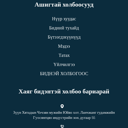
Ашигтай холбоосууд
Нүүр хуудас
Бидний тухайд
Бүтээгдэхүүнүүд
Мэдээ
Татах
Үйлчилгээ
БИДНЭЙ ХОЛБОГООС
Хаяг бидэнтэй холбоо бариарай
Зүүн Хятадын Чэчзян мужийн Юйяо хот, Ланчжанг гудамжийн
Гуосянгцяо индустрийн зон, дугаар 66