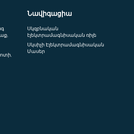
Նավիգացիա
նգ
Սկզբնական
աք,
էլեկտրամագնիսական ռիլե
Սկսիչի Էլեկտրամագնիսական
Մասեր
ոտի,