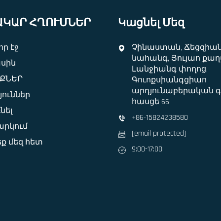
ԱԿԱՐ ՀՂՈՒՄՆԵՐ
Կացնել Մեզ
ր էջ
Չինաստան, Ճեցզիա
նահանգ, Յույաո քաղ
ասին
Լանջիանգ փողոց,
ՔՆԵՐ
Գուոքսիանգցիաո
արդյունաբերական գ
յուններ
հասցե 66
նել
+86-15824238580
րկում
[email protected]
ք մեզ հետ
9:00-17:00