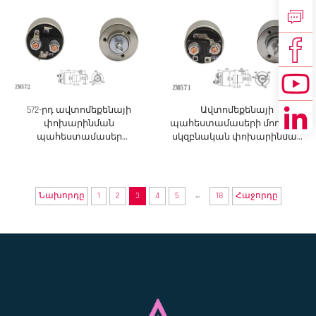
572-րդ ավտոմեքենայի
Ավտոմեքենայի
փոխարինման
պահեստամասերի մոդել 571՝
պահեստամասեր
սկզբնական փոխարինման
թուրքական մեքենաների
աքսեսուար
համար
...
Նախորդը
1
2
3
4
5
18
Հաջորդը