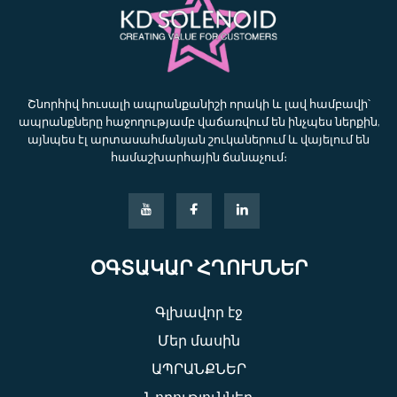
Շնորհիվ հուսալի ապրանքանիշի որակի և լավ համբավի՝
ապրանքները հաջողությամբ վաճառվում են ինչպես ներքին,
այնպես էլ արտասահմանյան շուկաներում և վայելում են
համաշխարհային ճանաչում։
ՕԳՏԱԿԱՐ ՀՂՈՒՄՆԵՐ
Գլխավոր էջ
Մեր մասին
ԱՊՐԱՆՔՆԵՐ