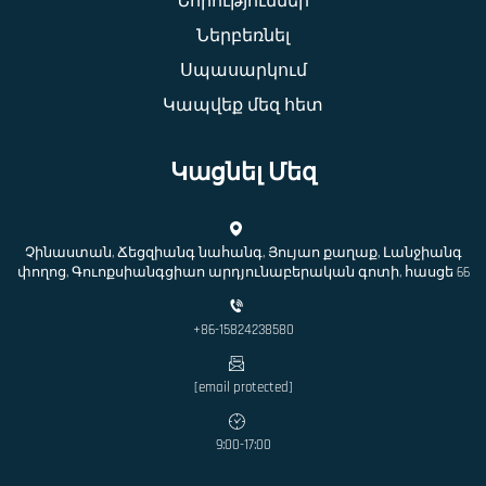
Նորություններ
Ներբեռնել
Սպասարկում
Կապվեք մեզ հետ
Կացնել Մեզ
Չինաստան, Ճեցզիանգ նահանգ, Յույաո քաղաք, Լանջիանգ
փողոց, Գուոքսիանգցիաո արդյունաբերական գոտի, հասցե 66
+86-15824238580
[email protected]
9:00-17:00