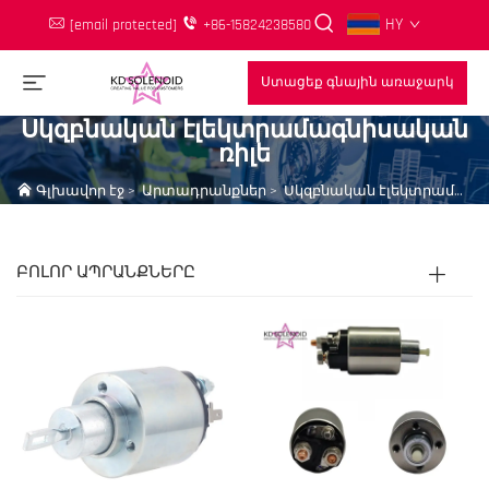
HY
[email protected]
+86-15824238580
Ստացեք գնային առաջարկ
Սկզբնական էլեկտրամագնիսական
ռիլե
Գլխավոր էջ
>
Արտադրանքներ
>
Սկզբնական էլեկտրամագնիսական ռիլե
ԲՈԼՈՐ ԱՊՐԱՆՔՆԵՐԸ