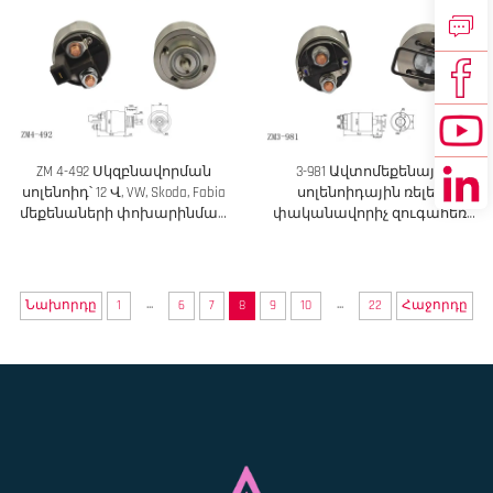
ZM 4-492 Սկզբնավորման
3-981 Ավտոմեքենայի
սոլենոիդ՝ 12 Վ, VW, Skoda, Fabia
սոլենոիդային ռելեի
մեքենաների փոխարինման
փականավորիչ զուգահեռ
համար
փոխարինման
ավտոմեքենայի
պաշարային մասեր
...
...
Նախորդը
1
6
7
8
9
10
22
Հաջորդը