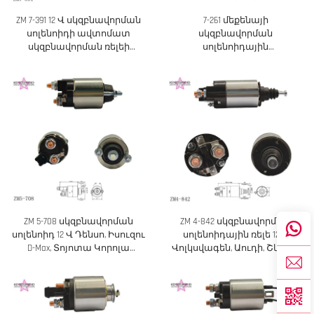
ZM 7-391 12 Վ սկզբնավորման
7-261 մեքենայի
սոլենոիդի ավտոմատ
սկզբնավորման
սկզբնավորման ռելեի
սոլենոիդային
փոխարինման մաս
արագացուցիչ,
համընդհանուր
ավտոմեքենայային
պահեստամասեր
ZM 5-708 սկզբնավորման
ZM 4-842 սկզբնավորման
սոլենոիդ 12 Վ Դենսո, Իսուզու
սոլենոիդային ռելե 12 Վ
D-Max, Տոյոտա Կորոլա
Վոլկսվագեն, Աուդի, Շկոդա
մոդելների համար
մոդելների համար
փոխարինման
փոխարինման