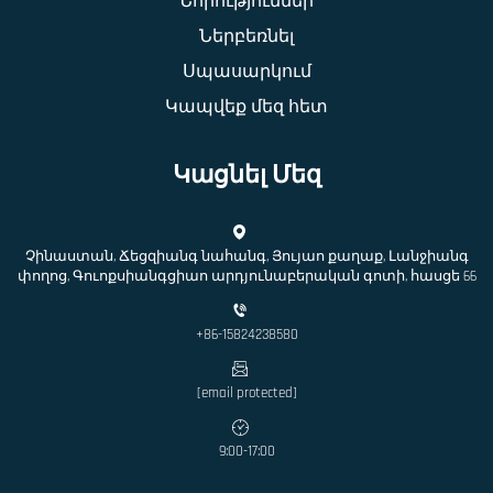
Նորություններ
Ներբեռնել
Սպասարկում
Կապվեք մեզ հետ
Կացնել Մեզ
Չինաստան, Ճեցզիանգ նահանգ, Յույաո քաղաք, Լանջիանգ
փողոց, Գուոքսիանգցիաո արդյունաբերական գոտի, հասցե 66
+86-15824238580
[email protected]
9:00-17:00