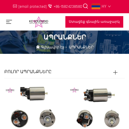
HY
[email protected]
+86-15824238580
Ստացեք գնային առաջարկ
ԱՊՐԱՆՔՆԵՐ
Գլխավոր էջ
>
ԱՊՐԱՆՔՆԵՐ
ԲՈԼՈՐ ԱՊՐԱՆՔՆԵՐԸ