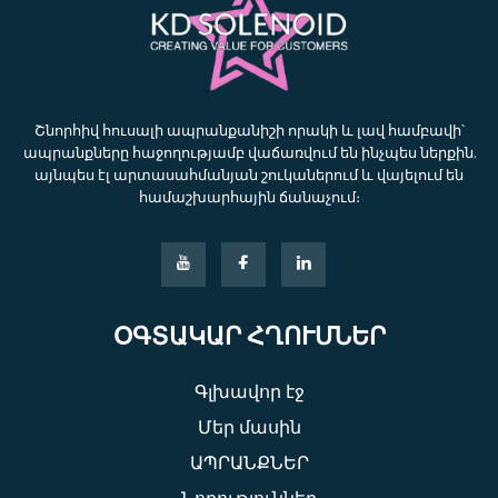
Շնորհիվ հուսալի ապրանքանիշի որակի և լավ համբավի՝
ապրանքները հաջողությամբ վաճառվում են ինչպես ներքին,
այնպես էլ արտասահմանյան շուկաներում և վայելում են
համաշխարհային ճանաչում։
ՕԳՏԱԿԱՐ ՀՂՈՒՄՆԵՐ
Գլխավոր էջ
Մեր մասին
ԱՊՐԱՆՔՆԵՐ