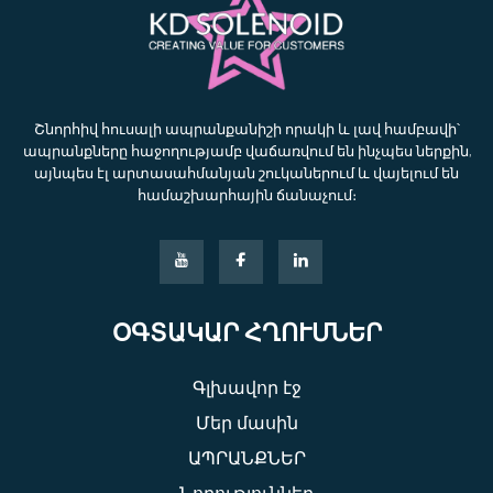
Շնորհիվ հուսալի ապրանքանիշի որակի և լավ համբավի՝
ապրանքները հաջողությամբ վաճառվում են ինչպես ներքին,
այնպես էլ արտասահմանյան շուկաներում և վայելում են
համաշխարհային ճանաչում։
ՕԳՏԱԿԱՐ ՀՂՈՒՄՆԵՐ
Գլխավոր էջ
Մեր մասին
ԱՊՐԱՆՔՆԵՐ