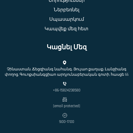
Նորություններ
Ներբեռնել
Սպասարկում
Կապվեք մեզ հետ
Կացնել Մեզ
Չինաստան, Ճեցզիանգ նահանգ, Յույաո քաղաք, Լանջիանգ
փողոց, Գուոքսիանգցիաո արդյունաբերական գոտի, հասցե 66
+86-15824238580
[email protected]
9:00-17:00