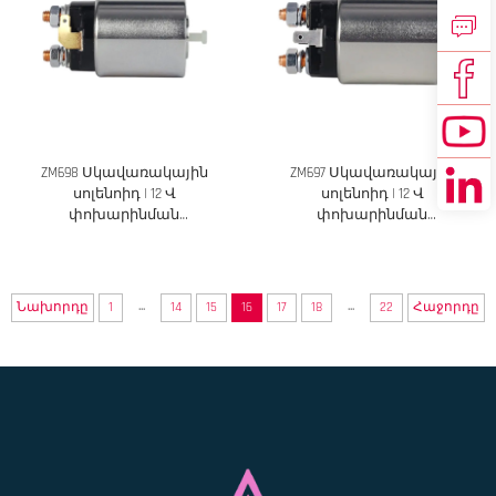
ZM698 Սկավառակային
ZM697 Սկավառակային
սոլենոիդ | 12 Վ
սոլենոիդ | 12 Վ
փոխարինման
փոխարինման
սոլենոիդային սարք
սոլենոիդային սարք
...
...
Նախորդը
1
14
15
16
17
18
22
Հաջորդը