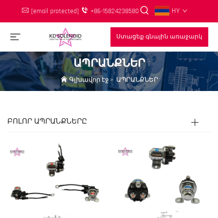
HY
[email protected]
+86-15824238580
Ստացեք գնային առաջարկ
ԱՊՐԱՆՔՆԵՐ
Գլխավոր էջ
>
ԱՊՐԱՆՔՆԵՐ
ԲՈԼՈՐ ԱՊՐԱՆՔՆԵՐԸ