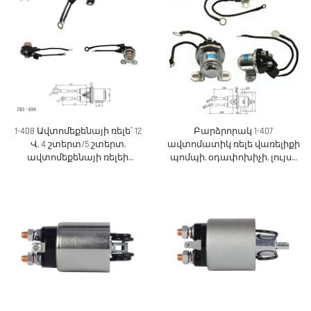
1-408 Ավտոմեքենայի ռելե՝ 12
Բարձրորակ 1-407
Վ, 4 շտերտ/5 շտերտ,
ավտոմատիկ ռելե վառելիքի
ավտոմեքենայի ռելեի
պոմպի, օդափոխիչի, լույսի
փոխարինում
և ապամաքրիչի համար