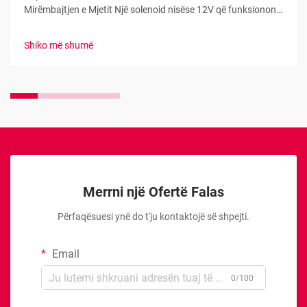
Mirëmbajtjen e Mjetit Një solenoid nisëse 12V që funksionon
si duhet është thelbësor për sistemin e nisjes së mjetit tuaj. Ky
çelës elektromagnetik shërben si urë midis kyçit tuaj të
Shiko më shumë
ndezjes dhe motorit të nisjes...
Merrni një Ofertë Falas
Përfaqësuesi ynë do t'ju kontaktojë së shpejti.
Email
0/100