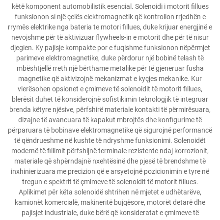
këtë komponent automobilistik esencial. Solenoidi i motorit fillues
funksionon si një çelës elektromagnetik që kontrollon rrjedhën e
rrymës elektrike nga bateria te motori fillues, duke krijuar energjinë e
nevojshme për të aktivizuar flywheels-in e motorit dhe për të nisur
djegien. Ky pajisje kompakte por e fuqishme funksionon nëpërmjet
parimeve elektromagnetike, duke përdorur një bobinë telash të
mbështjellë rreth një bërthame metalike për të gjeneruar fusha
magnetike që aktivizojnë mekanizmat e kyçjes mekanike. Kur
vlerësohen opsionet e çmimeve të solenoidit të motorit fillues,
blerësit duhet të konsiderojnë sofistikimin teknologjik të integruar
brenda këtyre njësive, përfshirë materiale kontakti të përmirësuara,
dizajne të avancuara të kapakut mbrojtës dhe konfigurime të
përparuara të bobinave elektromagnetike që sigurojnë performancë
të qëndrueshme në kushte të ndryshme funksionimi. Solenoidët
modernë të fillimit përfshijnë terminale rezistente ndaj korrozionit,
materiale që shpërndajnë nxehtësinë dhe pjesë të brendshme të
inxhinierizuara me precizion që e arsyetojnë pozicionimin e tyre në
tregun e spektrit të çmimeve të solenoidit të motorit fillues.
Aplikimet për këta solenoidë shtrihen në mjetet e udhëtarëve,
kamionët komercialë, makineritë bujqësore, motorët detarë dhe
pajisjet industriale, duke bërë që konsideratat e çmimeve të