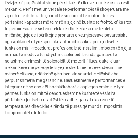
lëvizjes së papërshtatshme për shkak të cikleve termike ose stresit
mekanik. Përfitimet universale të performancës të shoqëruara me
zgjedhjet e duhura të çmimit të solenoidit të motorit fillues
përfshijnë kapacitet më të mirë nisjeje në kushte të ftohtë, efikasitet
të përmirësuar të sistemit elektrik dhe kërkesa më të ulëta
mirëmbajtjeje që i përfitojnë pronarët e vetmjetesave pavarësisht
nga aplikimet e tyre specifike automobilistike apo mjediset e
funksionimit. Procedurat profesionale të instalimit mbeten të njëjta
në mes të modeve të ndryshme solenoidi brenda gamave të
ngjashme çmimesh të solenoidit të motorit fillues, duke lejuar
mekanikëve me përvojë të kryejnë shërbimet e zëvendësimit në
mënyrë efikase, ndërkohë që ruhen standardet e cilësisë dhe
përputhshmëria me garancinë. Besueshmëria e performancës e
integruar në solenoidët bashkëkohorë e shpjegon çmimin e tyre
përmes funksionimit të qëndrueshëm në kushte të vështira,
përfshirë mjediset me lartësi të madhe, gamat ekstreme të
temperaturës dhe ciklet e rënda të punës që mund t'i mposhtin
komponentët e inferior.