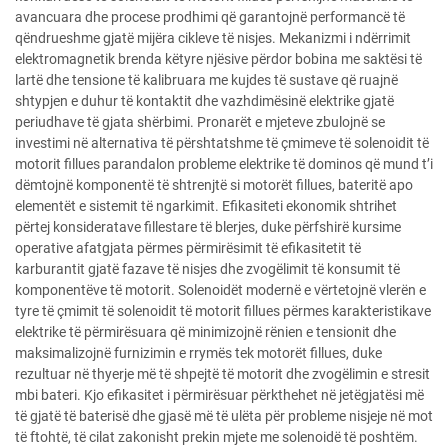
avancuara dhe procese prodhimi që garantojnë performancë të
qëndrueshme gjatë mijëra cikleve të nisjes. Mekanizmi i ndërrimit
elektromagnetik brenda këtyre njësive përdor bobina me saktësi të
lartë dhe tensione të kalibruara me kujdes të sustave që ruajnë
shtypjen e duhur të kontaktit dhe vazhdimësinë elektrike gjatë
periudhave të gjata shërbimi. Pronarët e mjeteve zbulojnë se
investimi në alternativa të përshtatshme të çmimeve të solenoidit të
motorit fillues parandalon probleme elektrike të dominos që mund t’i
dëmtojnë komponentë të shtrenjtë si motorët fillues, bateritë apo
elementët e sistemit të ngarkimit. Efikasiteti ekonomik shtrihet
përtej konsideratave fillestare të blerjes, duke përfshirë kursime
operative afatgjata përmes përmirësimit të efikasitetit të
karburantit gjatë fazave të nisjes dhe zvogëlimit të konsumit të
komponentëve të motorit. Solenoidët modernë e vërtetojnë vlerën e
tyre të çmimit të solenoidit të motorit fillues përmes karakteristikave
elektrike të përmirësuara që minimizojnë rënien e tensionit dhe
maksimalizojnë furnizimin e rrymës tek motorët fillues, duke
rezultuar në thyerje më të shpejtë të motorit dhe zvogëlimin e stresit
mbi bateri. Kjo efikasitet i përmirësuar përkthehet në jetëgjatësi më
të gjatë të baterisë dhe gjasë më të ulëta për probleme nisjeje në mot
të ftohtë, të cilat zakonisht prekin mjete me solenoidë të poshtëm.