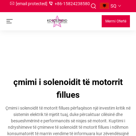
[email protected]
+86-15824238580
SQ
Merrni Ofertë
çmimi i solenoidit të motorrit
fillues
Çmimi i solenoidit të motorit fillues përfaqëson një investim kritik në
sistemin elektrik të mjetit tuaj, duke përcaktuar cilësinë dhe
besueshmërinë e performancës së nisjes së motorit. Kuptimi i
ndryshimeve të çmimeve të solenoidit të motorit fillues i ndihmon
konsumatorët të marrin vendime të informuara kur zëvendësojnë