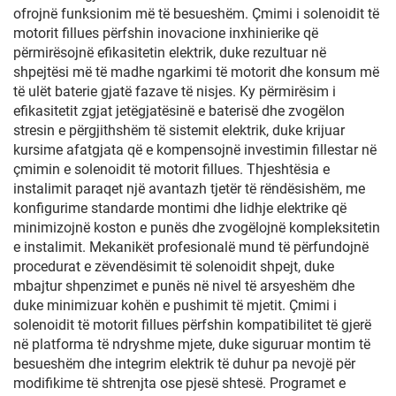
ofrojnë funksionim më të besueshëm. Çmimi i solenoidit të
motorit fillues përfshin inovacione inxhinierike që
përmirësojnë efikasitetin elektrik, duke rezultuar në
shpejtësi më të madhe ngarkimi të motorit dhe konsum më
të ulët baterie gjatë fazave të nisjes. Ky përmirësim i
efikasitetit zgjat jetëgjatësinë e baterisë dhe zvogëlon
stresin e përgjithshëm të sistemit elektrik, duke krijuar
kursime afatgjata që e kompensojnë investimin fillestar në
çmimin e solenoidit të motorit fillues. Thjeshtësia e
instalimit paraqet një avantazh tjetër të rëndësishëm, me
konfigurime standarde montimi dhe lidhje elektrike që
minimizojnë koston e punës dhe zvogëlojnë kompleksitetin
e instalimit. Mekanikët profesionalë mund të përfundojnë
procedurat e zëvendësimit të solenoidit shpejt, duke
mbajtur shpenzimet e punës në nivel të arsyeshëm dhe
duke minimizuar kohën e pushimit të mjetit. Çmimi i
solenoidit të motorit fillues përfshin kompatibilitet të gjerë
në platforma të ndryshme mjete, duke siguruar montim të
besueshëm dhe integrim elektrik të duhur pa nevojë për
modifikime të shtrenjta ose pjesë shtesë. Programet e