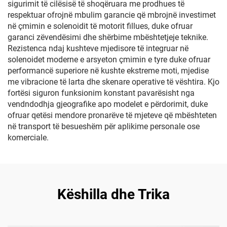
sigurimit të cilësisë të shoqëruara me prodhues të
respektuar ofrojnë mbulim garancie që mbrojnë investimet
në çmimin e solenoidit të motorit fillues, duke ofruar
garanci zëvendësimi dhe shërbime mbështetjeje teknike.
Rezistenca ndaj kushteve mjedisore të integruar në
solenoidet moderne e arsyeton çmimin e tyre duke ofruar
performancë superiore në kushte ekstreme moti, mjedise
me vibracione të larta dhe skenare operative të vështira. Kjo
fortësi siguron funksionim konstant pavarësisht nga
vendndodhja gjeografike apo modelet e përdorimit, duke
ofruar qetësi mendore pronarëve të mjeteve që mbështeten
në transport të besueshëm për aplikime personale ose
komerciale.
Këshilla dhe Trika