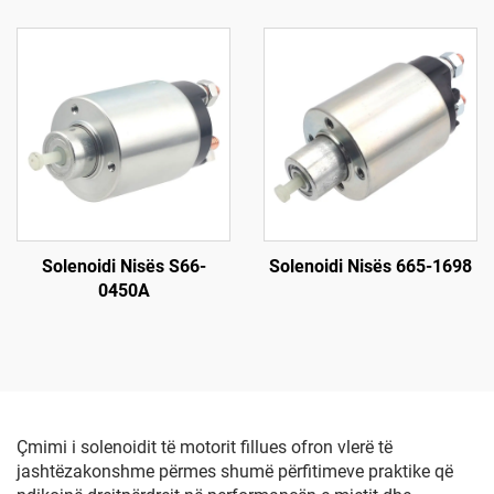
Solenoidi Nisës S66-
Solenoidi Nisës 665-1698
0450A
Çmimi i solenoidit të motorit fillues ofron vlerë të
jashtëzakonshme përmes shumë përfitimeve praktike që