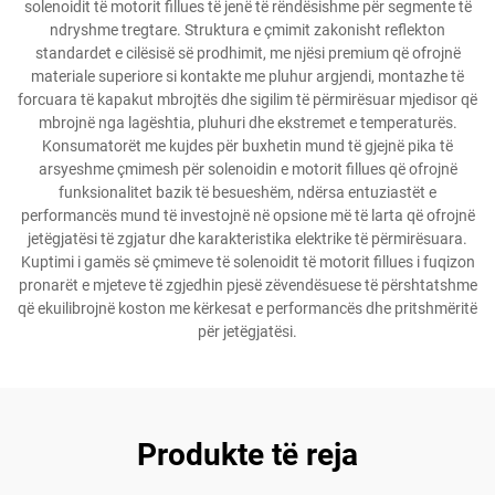
solenoidit të motorit fillues të jenë të rëndësishme për segmente të
ndryshme tregtare. Struktura e çmimit zakonisht reflekton
standardet e cilësisë së prodhimit, me njësi premium që ofrojnë
materiale superiore si kontakte me pluhur argjendi, montazhe të
forcuara të kapakut mbrojtës dhe sigilim të përmirësuar mjedisor që
mbrojnë nga lagështia, pluhuri dhe ekstremet e temperaturës.
Konsumatorët me kujdes për buxhetin mund të gjejnë pika të
arsyeshme çmimesh për solenoidin e motorit fillues që ofrojnë
funksionalitet bazik të besueshëm, ndërsa entuziastët e
performancës mund të investojnë në opsione më të larta që ofrojnë
jetëgjatësi të zgjatur dhe karakteristika elektrike të përmirësuara.
Kuptimi i gamës së çmimeve të solenoidit të motorit fillues i fuqizon
pronarët e mjeteve të zgjedhin pjesë zëvendësuese të përshtatshme
që ekuilibrojnë koston me kërkesat e performancës dhe pritshmëritë
për jetëgjatësi.
Produkte të reja