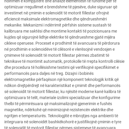
ndihmën e kompjuterit dhe analizë elementesh të fundme për të
optimizuar rregullimet e brendshme të pjesëve, duke siguruar që
investimet në çmimin e solenoidit të motorit fillestar ofrojnë
eficiencë maksimale elektromagnetike dhe qëndrueshmëri
mekanike. Mekanizmi i ndërrimit përfshin sisteme sustash të
kalibruara me saktësi dhe montime kontakti të pozicionuara me
kujdes që sigurojnë lidhje elektrike të qëndrueshme gjatë mijëra
cikleve operuese. Proceset e prodhimit të avancuara të përdorura
në prodhimin e solenoidëve të cilësorë e vlerësojnë vendosjen e
çmimeve të solenoidit të motorit fillestar përmes zbatimit të
teknikave të montimit automatik, protokolle të rrepta kontrolli cilësie
dhe procedura të hollësishme testimi që verifikojnë specifikimet e
performancës para daljes në treg. Dizajni i bobinës
elektromagnetike përfaqëson një komponent teknologjik kritik që
ndikon drejtpërdrejt në karakteristikat e çmimit dhe performancës
së solenoidit të motorit fillestar, ku njësitë moderne kanë kalibra të
optimizuara të telit, materiale izolimi specializuar dhe konfigurime
thelbi të përmirësuara që maksimalizojnë gjenerimin e fushës
magnetike, ndërkohë që minimizojnë rezistencën elektrike dhe
ngritjen e temperaturës. Teknologjitë e mbrojtjes nga ambienti të
integruara në solenoidët bashkëkohorë e justifikojnë çmimin e tyre
të solenoidit të motorit fillestar përmes sistemeve të avancuara