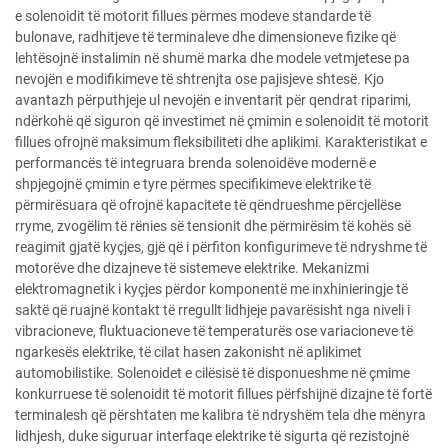
e solenoidit të motorit fillues përmes modeve standarde të
bulonave, radhitjeve të terminaleve dhe dimensioneve fizike që
lehtësojnë instalimin në shumë marka dhe modele vetmjetese pa
nevojën e modifikimeve të shtrenjta ose pajisjeve shtesë. Kjo
avantazh përputhjeje ul nevojën e inventarit për qendrat riparimi,
ndërkohë që siguron që investimet në çmimin e solenoidit të motorit
fillues ofrojnë maksimum fleksibiliteti dhe aplikimi. Karakteristikat e
performancës të integruara brenda solenoidëve modernë e
shpjegojnë çmimin e tyre përmes specifikimeve elektrike të
përmirësuara që ofrojnë kapacitete të qëndrueshme përcjellëse
rryme, zvogëlim të rënies së tensionit dhe përmirësim të kohës së
reagimit gjatë kyçjes, gjë që i përfiton konfigurimeve të ndryshme të
motorëve dhe dizajneve të sistemeve elektrike. Mekanizmi
elektromagnetik i kyçjes përdor komponentë me inxhinieringje të
saktë që ruajnë kontakt të rregullt lidhjeje pavarësisht nga niveli i
vibracioneve, fluktuacioneve të temperaturës ose variacioneve të
ngarkesës elektrike, të cilat hasen zakonisht në aplikimet
automobilistike. Solenoidet e cilësisë të disponueshme në çmime
konkurruese të solenoidit të motorit fillues përfshijnë dizajne të fortë
terminalesh që përshtaten me kalibra të ndryshëm tela dhe mënyra
lidhjesh, duke siguruar interfaqe elektrike të sigurta që rezistojnë