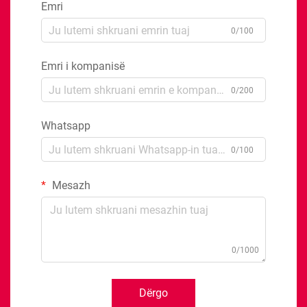
Emri
0/100
Emri i kompanisë
0/200
Whatsapp
0/100
Mesazh
0/1000
Dërgo