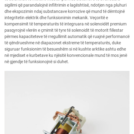
sigilimi që parandalojnë infiltrimin e lagështisë, ndotjen nga pluhuri
dhe ekspozimin ndaj substancave korrozive që mund të dëmtojnë
integritetin elektrik dhe funksionimin mekanik. Veçoritë e
kompensimit të temperaturës të integruara në solenoidët premium
pasqyrojnë vlerën e çmimit të tyre të solenoidit të motorit fillestar
përmes kapaciteteve të rregullimit automatik që ruajnë performancë
të qëndrueshme në diapazonet ekstreme të temperaturës, duke
siguruar funksionim të besueshëm si në kushte arktike ashtu edhe
në mjediset e kurbetave ku njësitë konvencionale mund të mos jenë
në gjendje të funksionojnë si duhet.