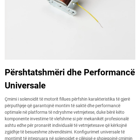
Përshtatshmëri dhe Performancë
Universale
Çmimi i solenoidit të motorit fillues përfshin karakteristika të gjerë
përputhjeje që garantojnë montim të saktë dhe performancë
optimale në platforma të ndryshme vetmjetese, duke bërë këto
komponente investime të vlefshme si për mekanikët profesionalë
ashtu edhe për pronarët individualë të vetmjetesave që kërkojnë
zgjidhje të besueshme zëvendësimi. Konfigurimet universale të
montimit të integruara në solenoidet e cilësisë e shpjegojnë çmimin