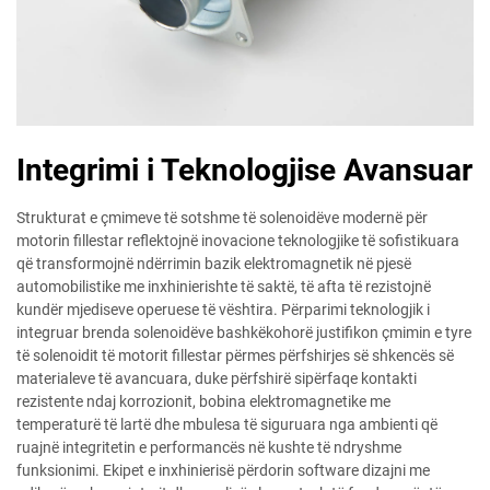
Integrimi i Teknologjise Avansuar
Strukturat e çmimeve të sotshme të solenoidëve modernë për
motorin fillestar reflektojnë inovacione teknologjike të sofistikuara
që transformojnë ndërrimin bazik elektromagnetik në pjesë
automobilistike me inxhinierishte të saktë, të afta të rezistojnë
kundër mjediseve operuese të vështira. Përparimi teknologjik i
integruar brenda solenoidëve bashkëkohorë justifikon çmimin e tyre
të solenoidit të motorit fillestar përmes përfshirjes së shkencës së
materialeve të avancuara, duke përfshirë sipërfaqe kontakti
rezistente ndaj korrozionit, bobina elektromagnetike me
temperaturë të lartë dhe mbulesa të siguruara nga ambienti që
ruajnë integritetin e performancës në kushte të ndryshme
funksionimi. Ekipet e inxhinierisë përdorin software dizajni me