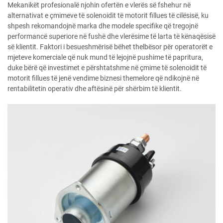
Mekanikët profesionalë njohin ofertën e vlerës së fshehur në
alternativat e çmimeve të solenoidit të motorit fillues të cilësisë, ku
shpesh rekomandojnë marka dhe modele specifike që tregojnë
performancë superiore në fushë dhe vlerësime të larta të kënaqësisë
së klientit. Faktori i besueshmërisë bëhet thelbësor për operatorët e
mjeteve komerciale që nuk mund të lejojnë pushime të papritura,
duke bërë që investimet e përshtatshme në çmime të solenoidit të
motorit fillues të jenë vendime biznesi themelore që ndikojnë në
rentabilitetin operativ dhe aftësinë për shërbim të klientit.