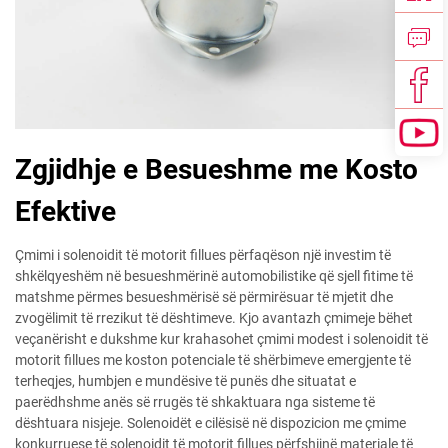
Zgjidhje e Besueshme me Kosto
Efektive
Çmimi i solenoidit të motorit fillues përfaqëson një investim të
shkëlqyeshëm në besueshmërinë automobilistike që sjell fitime të
matshme përmes besueshmërisë së përmirësuar të mjetit dhe
zvogëlimit të rrezikut të dështimeve. Kjo avantazh çmimeje bëhet
veçanërisht e dukshme kur krahasohet çmimi modest i solenoidit të
motorit fillues me koston potenciale të shërbimeve emergjente të
terheqjes, humbjen e mundësive të punës dhe situatat e
paerëdhshme anës së rrugës të shkaktuara nga sisteme të
dështuara nisjeje. Solenoidët e cilësisë në dispozicion me çmime
konkurruese të solenoidit të motorit fillues përfshijnë materiale të