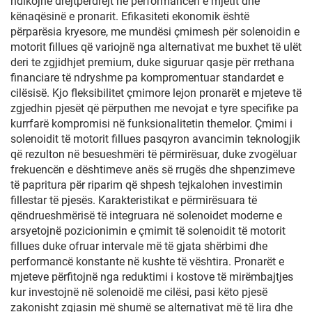
ndikojnë drejtpërdrejt në performancën e mjetit dhe
kënaqësinë e pronarit. Efikasiteti ekonomik është
përparësia kryesore, me mundësi çmimesh për solenoidin e
motorit fillues që variojnë nga alternativat me buxhet të ulët
deri te zgjidhjet premium, duke siguruar qasje për rrethana
financiare të ndryshme pa kompromentuar standardet e
cilësisë. Kjo fleksibilitet çmimore lejon pronarët e mjeteve të
zgjedhin pjesët që përputhen me nevojat e tyre specifike pa
kurrfarë kompromisi në funksionalitetin themelor. Çmimi i
solenoidit të motorit fillues pasqyron avancimin teknologjik
që rezulton në besueshmëri të përmirësuar, duke zvogëluar
frekuencën e dështimeve anës së rrugës dhe shpenzimeve
të papritura për riparim që shpesh tejkalohen investimin
fillestar të pjesës. Karakteristikat e përmirësuara të
qëndrueshmërisë të integruara në solenoidet moderne e
arsyetojnë pozicionimin e çmimit të solenoidit të motorit
fillues duke ofruar intervale më të gjata shërbimi dhe
performancë konstante në kushte të vështira. Pronarët e
mjeteve përfitojnë nga reduktimi i kostove të mirëmbajtjes
kur investojnë në solenoidë me cilësi, pasi këto pjesë
zakonisht zgjasin më shumë se alternativat më të lira dhe