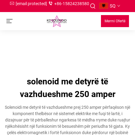
[email protected]
+86-15824238580
SQ
Merrni Ofertë
solenoid me detyrë të
vazhdueshme 250 amper
Solenoidi me detyrë të vazhdueshme prej 250 amper përfaqëson një
komponent thelbësor në sistemet elektrike me fuqi të lartë, i
dizajnuar për të përballeshur ngarkesa të mëdha rryme duke ruajtur
njëkohësisht një funksionim të besueshëm për periudha të gjata. Ky
çelës elektromagnetik i fortë funksionon duke përdorur një bobinë