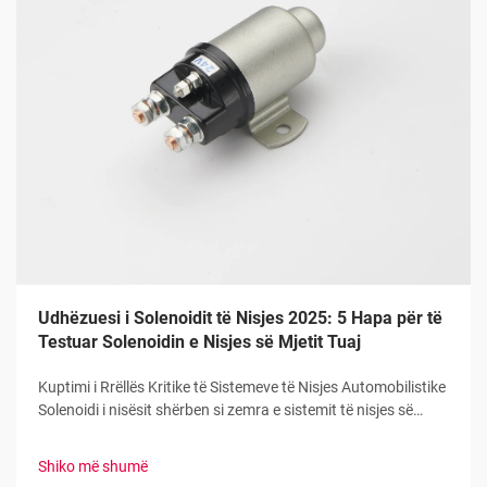
Udhëzuesi i Solenoidit të Nisjes 2025: 5 Hapa për të
Testuar Solenoidin e Nisjes së Mjetit Tuaj
Kuptimi i Rrëllës Kritike të Sistemeve të Nisjes Automobilistike
Solenoidi i nisësit shërben si zemra e sistemit të nisjes së
mjetit tuaj, duke vepruar si lidhja kyçe midis çelësit të ndezjes
dhe motorit të nisjes. Ky përbërës i rëndësishëm mundëson...
Shiko më shumë