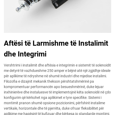
Aftësi të Larmishme të Instalimit
dhe Integrimi
Vershtrimi i instalimit dhe aftësia e integrimin e sistemit të solenoidit
me detyrë të vazhdueshme 250 amper e bëjnë atë një zgjidhje ideale
për aplikime të ndryshme në shumë industri dhe mjedise instalimi.
Filozofia e dizajnit mekanik thekson përshtatshmërinë pa
kompromentuar performancën apo besueshmërinë, duke lejuar
inxhinierëve dhe instaluesve të implementojnë këta solenoidë në çdo
konfigurim që kërkohet nga aplikimet e tyre specifike. Sistemi i
montimit pranon shumë opsione pozicionimi, përfshirë instalime
vertikale, horizontale dhe të pjerrëta, duke ofruar fleksibilitet për
aplikime me hapësirë të kufizuar dhe kërkesa jo standarde montimi.