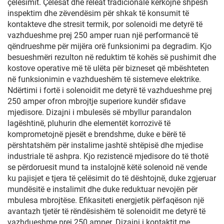
çelësimit. Çelësat dhe releat tradicionalë kërkojnë shpesh
inspektim dhe zëvendësim për shkak të konsumit të
kontakteve dhe stresit termik, por solenoidi me detyrë të
vazhdueshme prej 250 amper ruan një performancë të
qëndrueshme për mijëra orë funksionimi pa degradim. Kjo
besueshmëri rezulton në reduktim të kohës së pushimit dhe
kostove operative më të ulëta për bizneset që mbështeten
në funksionimin e vazhdueshëm të sistemeve elektrike.
Ndërtimi i fortë i solenoidit me detyrë të vazhdueshme prej
250 amper ofron mbrojtje superiore kundër sfidave
mjedisore. Dizajni i mbulesës së mbyllur parandalon
lagështinë, pluhurin dhe elementët korrozivë të
komprometojnë pjesët e brendshme, duke e bërë të
përshtatshëm për instalime jashtë shtëpisë dhe mjedise
industriale të ashpra. Kjo rezistencë mjedisore do të thotë
se përdoruesit mund ta instalojnë këtë solenoid në vende
ku pajisjet e tjera të çelësimit do të dështojnë, duke zgjeruar
mundësitë e instalimit dhe duke reduktuar nevojën për
mbulesa mbrojtëse. Efikasiteti energjetik përfaqëson një
avantazh tjetër të rëndësishëm të solenoidit me detyrë të
vazhdueshme prej 250 amper. Dizajni i kontaktit me