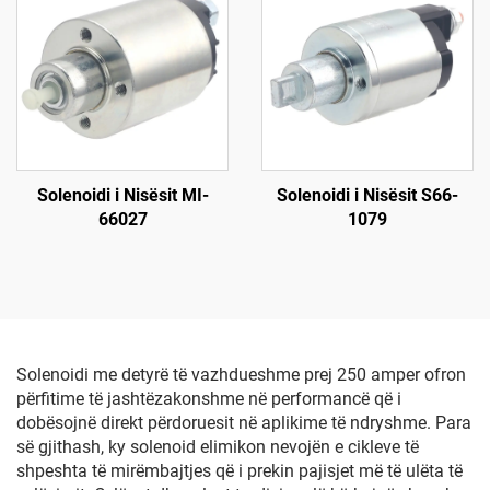
Solenoidi i Nisësit MI-
Solenoidi i Nisësit S66-
66027
1079
Solenoidi me detyrë të vazhdueshme prej 250 amper ofron
përfitime të jashtëzakonshme në performancë që i
dobësojnë direkt përdoruesit në aplikime të ndryshme. Para
së gjithash, ky solenoid elimikon nevojën e cikleve të
shpeshta të mirëmbajtjes që i prekin pajisjet më të ulëta të