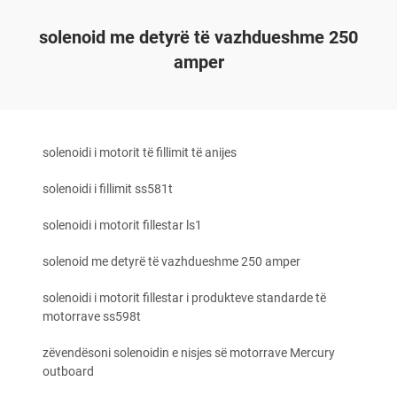
solenoid me detyrë të vazhdueshme 250
amper
solenoidi i motorit të fillimit të anijes
solenoidi i fillimit ss581t
solenoidi i motorit fillestar ls1
solenoid me detyrë të vazhdueshme 250 amper
solenoidi i motorit fillestar i produkteve standarde të
motorrave ss598t
zëvendësoni solenoidin e nisjes së motorrave Mercury
outboard