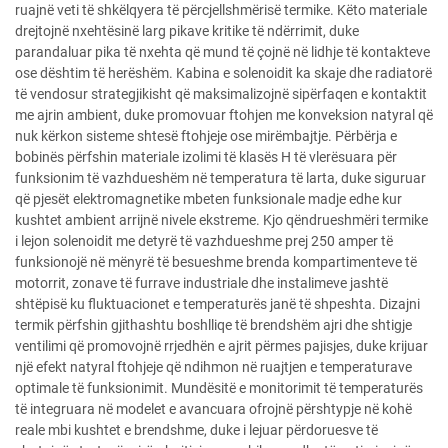
ruajnë veti të shkëlqyera të përcjellshmërisë termike. Këto materiale
drejtojnë nxehtësinë larg pikave kritike të ndërrimit, duke
parandaluar pika të nxehta që mund të çojnë në lidhje të kontakteve
ose dështim të herëshëm. Kabina e solenoidit ka skaje dhe radiatorë
të vendosur strategjikisht që maksimalizojnë sipërfaqen e kontaktit
me ajrin ambient, duke promovuar ftohjen me konveksion natyral që
nuk kërkon sisteme shtesë ftohjeje ose mirëmbajtje. Përbërja e
bobinës përfshin materiale izolimi të klasës H të vlerësuara për
funksionim të vazhdueshëm në temperatura të larta, duke siguruar
që pjesët elektromagnetike mbeten funksionale madje edhe kur
kushtet ambient arrijnë nivele ekstreme. Kjo qëndrueshmëri termike
i lejon solenoidit me detyrë të vazhdueshme prej 250 amper të
funksionojë në mënyrë të besueshme brenda kompartimenteve të
motorrit, zonave të furrave industriale dhe instalimeve jashtë
shtëpisë ku fluktuacionet e temperaturës janë të shpeshta. Dizajni
termik përfshin gjithashtu boshlliqe të brendshëm ajri dhe shtigje
ventilimi që promovojnë rrjedhën e ajrit përmes pajisjes, duke krijuar
një efekt natyral ftohjeje që ndihmon në ruajtjen e temperaturave
optimale të funksionimit. Mundësitë e monitorimit të temperaturës
të integruara në modelet e avancuara ofrojnë përshtypje në kohë
reale mbi kushtet e brendshme, duke i lejuar përdoruesve të