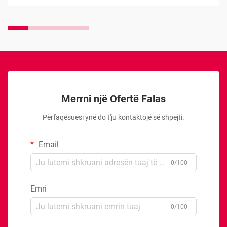
Merrni një Ofertë Falas
Përfaqësuesi ynë do t'ju kontaktojë së shpejti.
Email
0/100
Emri
0/100