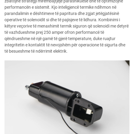
zbatojnë strategji mirëmbajtjeje parashikuese dhe të optimizojnë
performancën e sistemit. Kjo inteligjencë termike ndihmon në
parandalimin e dështimeve të papritura dhe zgjat jetëgjatësinë
operative të solenoidit si dhe të pajisjeve të lidhura. Kombinimi i
këtyre veçorive të menaxhimit termik siguron që solenoidi me detyrë
të vazhdueshme prej 250 amper ofron performancë të
qëndrueshme në një gamë të gjerë temperature, duke ruajtur
integritetin e kontaktit të nevojshëm për operacione të sigurta dhe
të besueshme të ndërrimit elektrik.