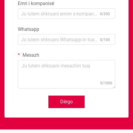
Emri i kompanisë
0/200
Whatsapp
0/100
Mesazh
0/1000
Dërgo