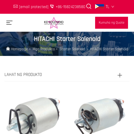
TL
[email protected]
+86-15824238580
Kumuha ng Quote
HITACHI Starter Solenoid
Homepage
>
Mga Produkto
>
Starter Solenoid
>
HITACHI Starter Solenoid
LAHAT NG PRODUKTO