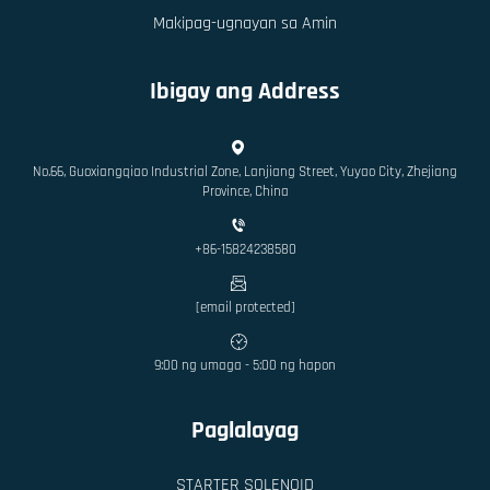
Makipag-ugnayan sa Amin
Ibigay ang Address
No.66, Guoxiangqiao Industrial Zone, Lanjiang Street, Yuyao City, Zhejiang
Province, China
+86-15824238580
[email protected]
9:00 ng umaga - 5:00 ng hapon
Paglalayag
STARTER SOLENOID