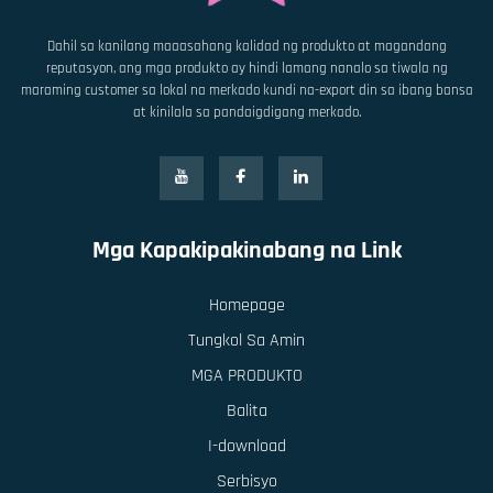
Dahil sa kanilang maaasahang kalidad ng produkto at magandang
reputasyon, ang mga produkto ay hindi lamang nanalo sa tiwala ng
maraming customer sa lokal na merkado kundi na-export din sa ibang bansa
at kinilala sa pandaigdigang merkado.
Mga Kapakipakinabang na Link
Homepage
Tungkol Sa Amin
MGA PRODUKTO
Balita
I-download
Serbisyo