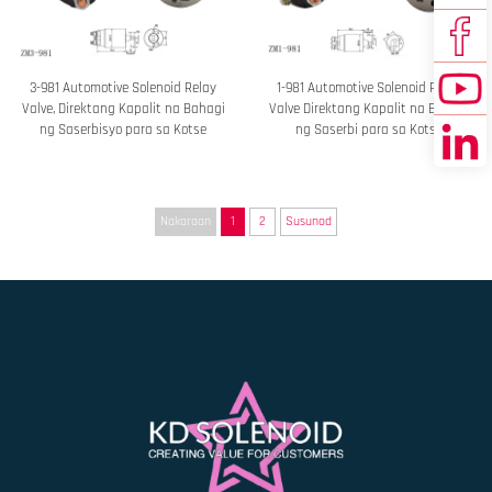
3-981 Automotive Solenoid Relay
1-981 Automotive Solenoid Relay
Valve, Direktang Kapalit na Bahagi
Valve Direktang Kapalit na Bahagi
ng Saserbisyo para sa Kotse
ng Saserbi para sa Kotse
Nakaraan
1
2
Susunod