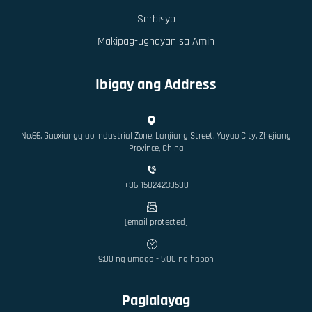
Serbisyo
Makipag-ugnayan sa Amin
Ibigay ang Address
No.66, Guoxiangqiao Industrial Zone, Lanjiang Street, Yuyao City, Zhejiang
Province, China
+86-15824238580
[email protected]
9:00 ng umaga - 5:00 ng hapon
Paglalayag