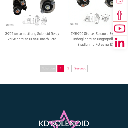
3-705 Awtomatikong Solenoid Relay
ZM6-709 Starter Solenoid Switch |
Valve para sa DENSO Bosch Ford
Bahagi para sa Pagpapalit ng
Sisidlan ng Kotse na 12V
Nakaraan
1
2
Susunod