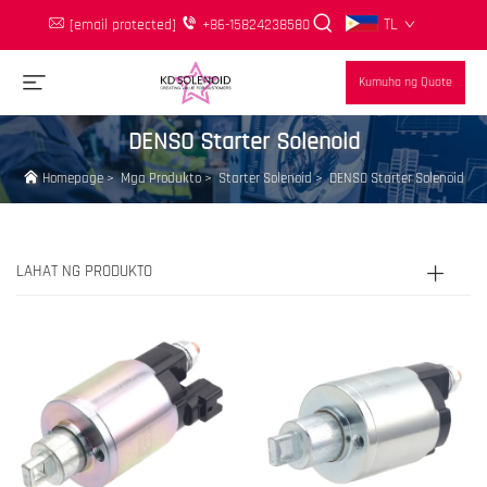
TL
[email protected]
+86-15824238580
Kumuha ng Quote
DENSO Starter Solenoid
Homepage
>
Mga Produkto
>
Starter Solenoid
>
DENSO Starter Solenoid
LAHAT NG PRODUKTO