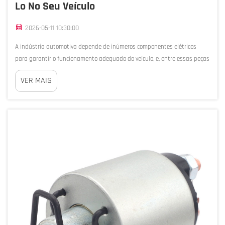
Lo No Seu Veículo
2026-05-11 10:30:00
A indústria automotiva depende de inúmeros componentes elétricos
para garantir o funcionamento adequado do veículo, e, entre essas peças
críticas, o interruptor de solenoide figura como um dos componentes
VER MAIS
mais essenciais, embora frequentemente mal compreendido. Este
dispositivo eletromagnético...