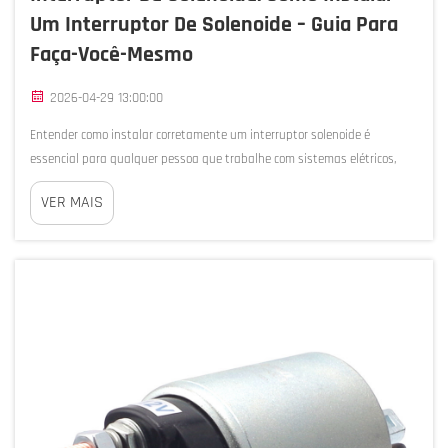
Um Interruptor De Solenoide – Guia Para
Faça-Você-Mesmo
2026-04-29 13:00:00
Entender como instalar corretamente um interruptor solenoide é
essencial para qualquer pessoa que trabalhe com sistemas elétricos,
aplicações automotivas ou máquinas industriais. Um interruptor
VER MAIS
solenoide funciona como um componente eletromagnético crucial que
controla o fluxo ...