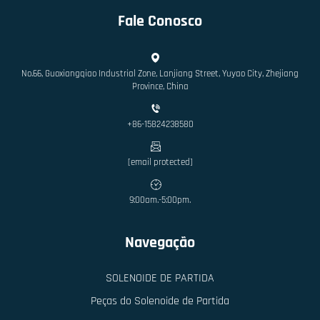
Fale Conosco
No.66, Guoxiangqiao Industrial Zone, Lanjiang Street, Yuyao City, Zhejiang
Province, China
+86-15824238580
[email protected]
9:00am.-5:00pm.
Navegação
SOLENOIDE DE PARTIDA
Peças do Solenoide de Partida