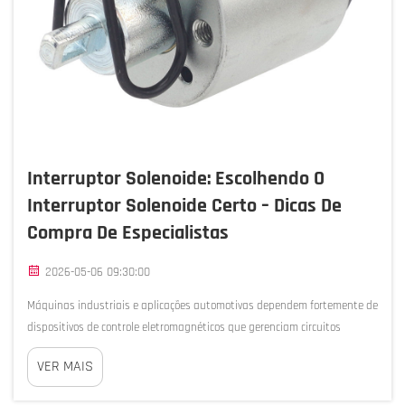
Interruptor Solenoide: Escolhendo O
Interruptor Solenoide Certo – Dicas De
Compra De Especialistas
2026-05-06 09:30:00
Máquinas industriais e aplicações automotivas dependem fortemente de
dispositivos de controle eletromagnéticos que gerenciam circuitos
elétricos com precisão e confiabilidade. Um interruptor solenoide atua
VER MAIS
como um componente crítico nesses sistemas, funcionando como um...