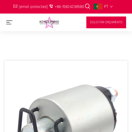
PT
[email protected]
+86-15824238580
SOLICITAR ORÇAMENTO