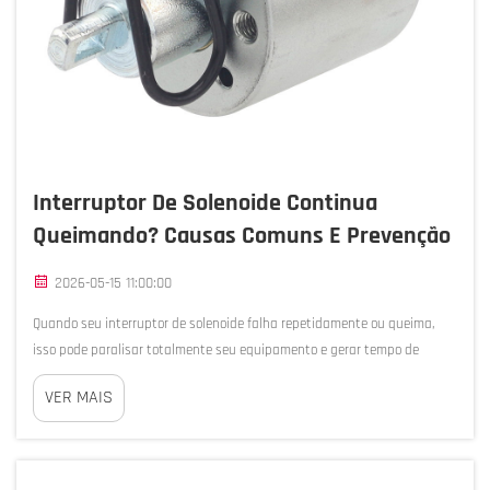
Interruptor De Solenoide Continua
Queimando? Causas Comuns E Prevenção
2026-05-15 11:00:00
Quando seu interruptor de solenoide falha repetidamente ou queima,
isso pode paralisar totalmente seu equipamento e gerar tempo de
inatividade custoso. Compreender por que esses componentes essenciais
VER MAIS
falham é fundamental para manter operações industriais confiáveis e
prevenir...