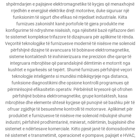
shpërndarjen e pajisjeve elektromagnetike të kyçjes që menaxhojnë
rrjedhën e energjisë elektrike drejt motorëve, duke siguruar një
funksionim të sigurt dhe efikas në mjediset industriale. Këta
furnizues zakonisht kanë portofole të gjera produkte me
konfigurime të ndryshme nisësish, nga njësitetë bazë njëfazore deri
te sistemet komplekse trifazore të dizajnuara për aplikime të rënda.
Veçoritë teknologjike të furnizuesve modernë të nisësve me solenoid
përfshijnë dizajne të avancuara të bobinave elektromagnetike,
sisteme kontaktesh të inxhinierizuara me precizion dhe qarqe të
integruara mbrojtëse që parandalojnë dëmtimin e motorrit nga
kushtet e ngarkesës së tepërt. Shumë furnizues përfshijnë veçori
teknologjie inteligjente si mundësi mbikëqyrjeje nga distanca,
funksione diagnostikimi dhe opsione kontrolli programues që
përmirësojnë efikasitetin operativ. Përbërësit kryesorë që ofrohen
përfshijnë bobina elektromagnetike, grupe kontaktesh, kasa
mbrojtëse dhe elemente shtesë kyçjese që punojnë së bashku për të
ofruar zgjidhje të besueshme kontrolli të motorrave. Aplikimet për
produktet e furnizuesve të nisësve me solenoid mbulojnë shumë
industri, përfshirë prodhimtarinë, minierat, ndërtimin, bujqësinë dhe
sistemet e ndërtesave komerciale. Këto pjesë janë të domosdoshme
në sistemet e transmetimit, operacionet e pompave, pajisjet e HVAC,