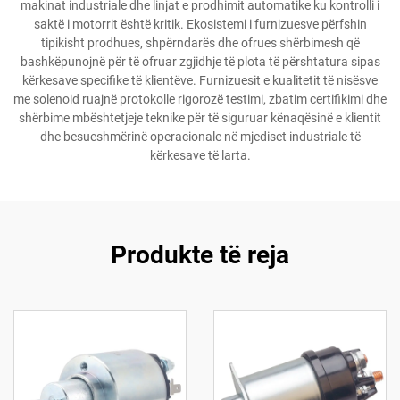
makinat industriale dhe linjat e prodhimit automatike ku kontrolli i
saktë i motorrit është kritik. Ekosistemi i furnizuesve përfshin
tipikisht prodhues, shpërndarës dhe ofrues shërbimesh që
bashkëpunojnë për të ofruar zgjidhje të plota të përshtatura sipas
kërkesave specifike të klientëve. Furnizuesit e kualitetit të nisësve
me solenoid ruajnë protokolle rigorozë testimi, zbatim certifikimi dhe
shërbime mbështetjeje teknike për të siguruar kënaqësinë e klientit
dhe besueshmërinë operacionale në mjediset industriale të
kërkesave të larta.
Produkte të reja