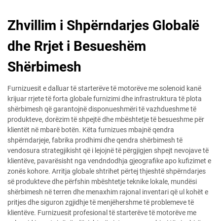
Zhvillim i Shpërndarjes Globalë
dhe Rrjet i Besueshëm
Shërbimesh
Furnizuesit e dalluar të starterëve të motorëve me solenoid kanë
krijuar rrjete të forta globale furnizimi dhe infrastruktura të plota
shërbimesh që garantojnë disponueshmëri të vazhdueshme të
produkteve, dorëzim të shpejtë dhe mbështetje të besueshme për
klientët në mbarë botën. Këta furnizues mbajnë qendra
shpërndarjeje, fabrika prodhimi dhe qendra shërbimesh të
vendosura strategjikisht që i lejojnë të përgjigjen shpejt nevojave të
klientëve, pavarësisht nga vendndodhja gjeografike apo kufizimet e
zonës kohore. Arritja globale shtrihet përtej thjeshtë shpërndarjes
së produkteve dhe përfshin mbështetje teknike lokale, mundësi
shërbimesh në terren dhe menaxhim rajonal inventari që ul kohët e
pritjes dhe siguron zgjidhje të menjëhershme të problemeve të
klientëve. Furnizuesit profesional të starterëve të motorëve me