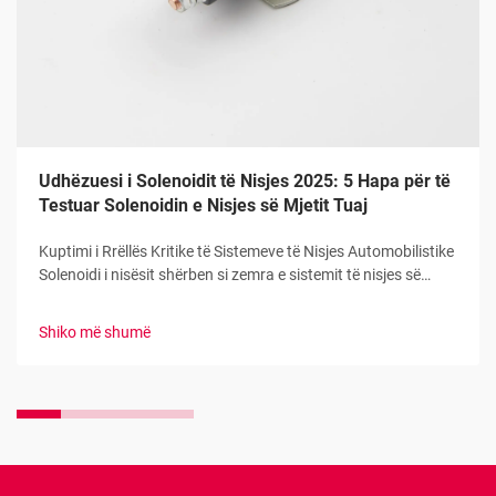
Udhëzuesi i Solenoidit të Nisjes 2025: 5 Hapa për të
Testuar Solenoidin e Nisjes së Mjetit Tuaj
Kuptimi i Rrëllës Kritike të Sistemeve të Nisjes Automobilistike
Solenoidi i nisësit shërben si zemra e sistemit të nisjes së
mjetit tuaj, duke vepruar si lidhja kyçe midis çelësit të ndezjes
dhe motorit të nisjes. Ky përbërës i rëndësishëm mundëson...
Shiko më shumë