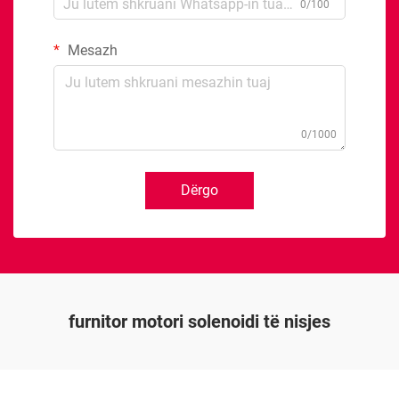
0/100
Mesazh
0/1000
Dërgo
furnitor motori solenoidi të nisjes