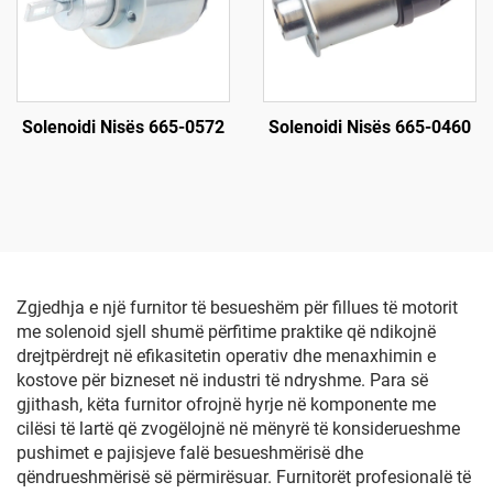
Solenoidi Nisës 665-0572
Solenoidi Nisës 665-0460
Zgjedhja e një furnitor të besueshëm për fillues të motorit
me solenoid sjell shumë përfitime praktike që ndikojnë
drejtpërdrejt në efikasitetin operativ dhe menaxhimin e
kostove për bizneset në industri të ndryshme. Para së
gjithash, këta furnitor ofrojnë hyrje në komponente me
cilësi të lartë që zvogëlojnë në mënyrë të konsiderueshme
pushimet e pajisjeve falë besueshmërisë dhe
qëndrueshmërisë së përmirësuar. Furnitorët profesionalë të