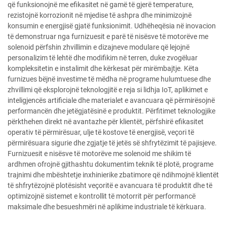
që funksionojnë me efikasitet në gamë të gjerë temperature,
rezistojnë korrozionit në mjedise të ashpra dhe minimizojnë
konsumin e energjisë gjatë funksionimit. Udhëheqësia në inovacion
të demonstruar nga furnizuesit e parë të nisësve të motorëve me
solenoid përfshin zhvillimin e dizajneve modulare që lejojnë
personalizim të lehtë dhe modifikim në terren, duke zvogëluar
kompleksitetin e instalimit dhe kërkesat për mirëmbajtje. Këta
furnizues bëjnë investime të mëdha në programe hulumtuese dhe
zhvillimi që eksplorojnë teknologjitë e reja si lidhja IoT, aplikimet e
inteligjencës artificiale dhe materialet e avancuara që përmirësojnë
performancën dhe jetëgjatësinë e produktit. Përfitimet teknologjike
përkthehen direkt në avantazhe për klientët, përfshirë efikasitet
operativ të përmirësuar, ulje të kostove të energjisë, veçori të
përmirësuara sigurie dhe zgjatje të jetës së shfrytëzimit të pajisjeve.
Furnizuesit e nisësve të motorëve me solenoid me shikim të
ardhmen ofrojnë gjithashtu dokumentim teknik të plotë, programe
trajnimi dhe mbështetje inxhinierike zbatimore që ndihmojnë klientët
të shfrytëzojnë plotësisht veçoritë e avancuara të produktit dhe të
optimizojnë sistemet e kontrollit të motorrit për performancë
maksimale dhe besueshmëri në aplikime industriale të kërkuara.