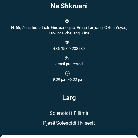
Na Shkruani
Nr.66, Zona Industriale Guoxiangqiao, Rruga Lanjiang, Qyteti Yuyao,
Provinca Zhejiang, Kina
+86-15824238580
[email protected]
9:00 p.m.-5:00 p.m.
Larg
Solenoidi i Fillimit
Pjesë Solenoidi i Nisësit