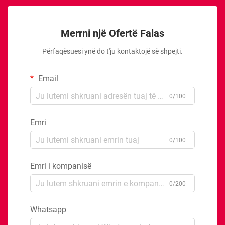
Merrni një Ofertë Falas
Përfaqësuesi ynë do t'ju kontaktojë së shpejti.
Email
0/100
Emri
0/100
Emri i kompanisë
0/200
Whatsapp