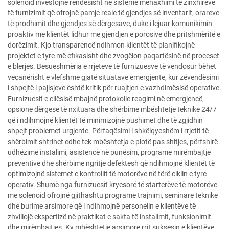
solenoid investojnë rëndësisht në sisteme menaxhimi të zinxhirëve
të furnizimit që ofrojnë pamje reale të gjendjes së inventarit, orareve
të prodhimit dhe gjendjes së dërgesave, duke i lejuar komunikimin
proaktiv me klientët lidhur me gjendjen e porosive dhe pritshmëritë e
dorëzimit. Kjo transparencë ndihmon klientët të planifikojnë
projektet e tyre më efikasisht dhe zvogëlon paqartësinë në proceset
e blerjes. Besueshmëria e rrjeteve të furnizuesve të vendosur bëhet
veçanërisht e vlefshme gjatë situatave emergjente, kur zëvendësimi
i shpejtë i pajisjeve është kritik për ruajtjen e vazhdimësisë operative.
Furnizuesit e cilësisë mbajnë protokolle reagimi në emergjencë,
opsione dërgese të nxituara dhe shërbime mbështetje teknike 24/7
që i ndihmojnë klientët të minimizojnë pushimet dhe të zgjidhin
shpejt problemet urgjente. Përfaqësimi i shkëlqyeshëm i rrjetit të
shërbimit shtrihet edhe tek mbështetja e plotë pas shitjes, përfshirë
udhëzime instalimi, asistencë në punësim, programe mirëmbajtje
preventive dhe shërbime ngritje defektesh që ndihmojnë klientët të
optimizojnë sistemet e kontrollit të motorëve në tërë ciklin e tyre
operativ. Shumë nga furnizuesit kryesorë të starterëve të motorëve
me solenoid ofrojnë gjithashtu programe trajnimi, seminare teknike
dhe burime arsimore që i ndihmojnë personelin e klientëve të
zhvillojë ekspertizë në praktikat e sakta të instalimit, funksionimit
dhe mirëmbajtjes. Ky mbështetje arsimore rrit suksesin e klientëve