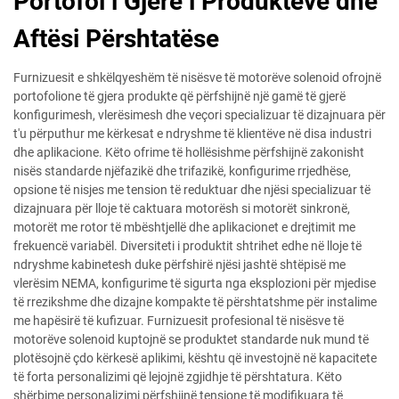
Portofol i Gjerë i Produkteve dhe
Aftësi Përshtatëse
Furnizuesit e shkëlqyeshëm të nisësve të motorëve solenoid ofrojnë
portofolione të gjera produkte që përfshijnë një gamë të gjerë
konfigurimesh, vlerësimesh dhe veçori specializuar të dizajnuara për
t'u përputhur me kërkesat e ndryshme të klientëve në disa industri
dhe aplikacione. Këto ofrime të hollësishme përfshijnë zakonisht
nisës standarde njëfazikë dhe trifazikë, konfigurime rrjedhëse,
opsione të nisjes me tension të reduktuar dhe njësi specializuar të
dizajnuara për lloje të caktuara motorësh si motorët sinkronë,
motorët me rotor të mbështjellë dhe aplikacionet e drejtimit me
frekuencë variabël. Diversiteti i produktit shtrihet edhe në lloje të
ndryshme kabinetesh duke përfshirë njësi jashtë shtëpisë me
vlerësim NEMA, konfigurime të sigurta nga eksplozioni për mjedise
të rrezikshme dhe dizajne kompakte të përshtatshme për instalime
me hapësirë të kufizuar. Furnizuesit profesional të nisësve të
motorëve solenoid kuptojnë se produktet standarde nuk mund të
plotësojnë çdo kërkesë aplikimi, kështu që investojnë në kapacitete
të forta personalizimi që lejojnë zgjidhje të përshtatura. Këto
shërbime personalizimi përfshijnë tensione të modifikuara të