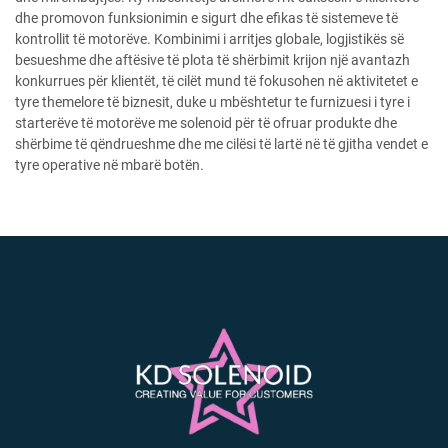
dhe promovon funksionimin e sigurt dhe efikas të sistemeve të
kontrollit të motorëve. Kombinimi i arritjes globale, logjistikës së
besueshme dhe aftësive të plota të shërbimit krijon një avantazh
konkurrues për klientët, të cilët mund të fokusohen në aktivitetet e
tyre themelore të biznesit, duke u mbështetur te furnizuesi i tyre i
starterëve të motorëve me solenoid për të ofruar produkte dhe
shërbime të qëndrueshme dhe me cilësi të lartë në të gjitha vendet e
tyre operative në mbarë botën.