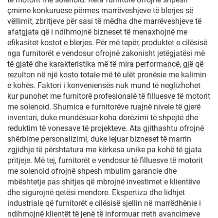
çmime konkuruese përmes marrëveshjeve të blerjes së
vëllimit, zbritjeve për sasi të mëdha dhe marrëveshjeve të
afatgjata që i ndihmojnë bizneset të menaxhojnë me
efikasitet kostot e blerjes. Për më tepër, produktet e cilësisë
nga furnitorët e vendosur ofrojnë zakonisht jetëgjatësi më
të gjatë dhe karakteristika më të mira performancë, gjë që
rezulton në një kosto totale më të ulët pronësie me kalimin
e kohës. Faktori i konveniensës nuk mund të neglizhohet
kur punohet me furnitorë profesionalë të filluesve të motorit
me solenoid. Shumica e furnitorëve ruajnë nivele të gjerë
inventari, duke mundësuar koha dorëzimi të shpejtë dhe
reduktim të vonesave të projekteve. Ata gjithashtu ofrojnë
shërbime personalizimi, duke lejuar bizneset të marrin
zgjidhje të përshtatura me kërkesa unike pa kohë të gjata
pritjeje. Më tej, furnitorët e vendosur të filluesve të motorit
me solenoid ofrojnë shpesh mbulim garancie dhe
mbështetje pas shitjes që mbrojnë investimet e klientëve
dhe sigurojnë qetësi mendore. Ekspertiza dhe lidhjet
industriale që furnitorët e cilësisë sjellin në marrëdhënie i
ndihmojnë klientët të jenë të informuar rreth avancimeve