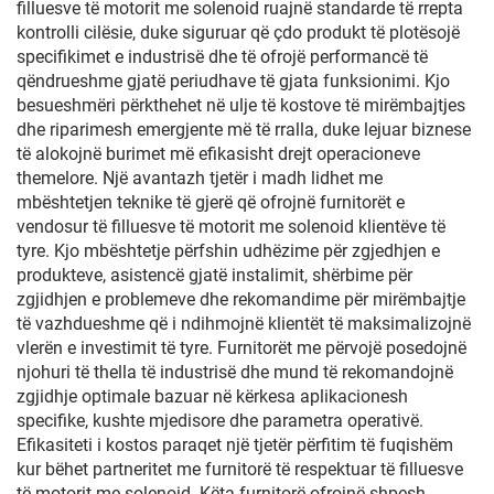
filluesve të motorit me solenoid ruajnë standarde të rrepta
kontrolli cilësie, duke siguruar që çdo produkt të plotësojë
specifikimet e industrisë dhe të ofrojë performancë të
qëndrueshme gjatë periudhave të gjata funksionimi. Kjo
besueshmëri përkthehet në ulje të kostove të mirëmbajtjes
dhe riparimesh emergjente më të rralla, duke lejuar biznese
të alokojnë burimet më efikasisht drejt operacioneve
themelore. Një avantazh tjetër i madh lidhet me
mbështetjen teknike të gjerë që ofrojnë furnitorët e
vendosur të filluesve të motorit me solenoid klientëve të
tyre. Kjo mbështetje përfshin udhëzime për zgjedhjen e
produkteve, asistencë gjatë instalimit, shërbime për
zgjidhjen e problemeve dhe rekomandime për mirëmbajtje
të vazhdueshme që i ndihmojnë klientët të maksimalizojnë
vlerën e investimit të tyre. Furnitorët me përvojë posedojnë
njohuri të thella të industrisë dhe mund të rekomandojnë
zgjidhje optimale bazuar në kërkesa aplikacionesh
specifike, kushte mjedisore dhe parametra operativë.
Efikasiteti i kostos paraqet një tjetër përfitim të fuqishëm
kur bëhet partneritet me furnitorë të respektuar të filluesve
të motorit me solenoid. Këta furnitorë ofrojnë shpesh