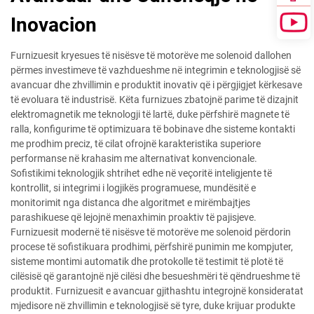
Inovacion
Furnizuesit kryesues të nisësve të motorëve me solenoid dallohen
përmes investimeve të vazhdueshme në integrimin e teknologjisë së
avancuar dhe zhvillimin e produktit inovativ që i përgjigjet kërkesave
të evoluara të industrisë. Këta furnizues zbatojnë parime të dizajnit
elektromagnetik me teknologji të lartë, duke përfshirë magnete të
ralla, konfigurime të optimizuara të bobinave dhe sisteme kontakti
me prodhim preciz, të cilat ofrojnë karakteristika superiore
performanse në krahasim me alternativat konvencionale.
Sofistikimi teknologjik shtrihet edhe në veçoritë inteligjente të
kontrollit, si integrimi i logjikës programuese, mundësitë e
monitorimit nga distanca dhe algoritmet e mirëmbajtjes
parashikuese që lejojnë menaxhimin proaktiv të pajisjeve.
Furnizuesit modernë të nisësve të motorëve me solenoid përdorin
procese të sofistikuara prodhimi, përfshirë punimin me kompjuter,
sisteme montimi automatik dhe protokolle të testimit të plotë të
cilësisë që garantojnë një cilësi dhe besueshmëri të qëndrueshme të
produktit. Furnizuesit e avancuar gjithashtu integrojnë konsideratat
mjedisore në zhvillimin e teknologjisë së tyre, duke krijuar produkte