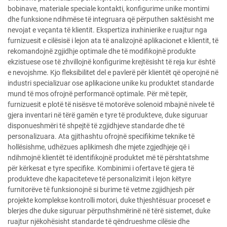
bobinave, materiale speciale kontakti, konfigurime unike montimi
dhe funksione ndihmëse të integruara që përputhen saktësisht me
nevojat e veçanta të klientit. Ekspertiza inxhinierike e ruajtur nga
furnizuesit e cilësisë i lejon ata të analizojnë aplikacionet e klientit, të
rekomandojnë zgjidhje optimale dhe të modifikojnë produkte
ekzistuese ose të zhvillojnë konfigurime krejtësisht të reja kur është
e nevojshme. Kjo fleksibilitet del e pavlerë për klientët që operojnë në
industri specializuar ose aplikacione unike ku produktet standarde
mund të mos ofrojnë performancë optimale. Për më tepër,
furnizuesit e plotë të nisësve të motorëve solenoid mbajnë nivele të
gjera inventari në tërë gamën e tyre të produkteve, duke siguruar
disponueshmëri të shpejtë të zgjidhjeve standarde dhe të
personalizuara. Ata gjithashtu ofrojnë specifikime teknike të
hollësishme, udhëzues aplikimesh dhe mjete zgjedhjeje që i
ndihmojnë klientët të identifikojnë produktet më të përshtatshme
për kërkesat e tyre specifike. Kombinimi i ofertave të gjera të
produkteve dhe kapaciteteve të personalizimit i lejon këtyre
furnitorëve të funksionojnë si burime të vetme zgjidhjesh për
projekte komplekse kontrolli motori, duke thjeshtësuar proceset e
blerjes dhe duke siguruar përputhshmërinë në tërë sistemet, duke
ruajtur njëkohësisht standarde të qëndrueshme cilësie dhe