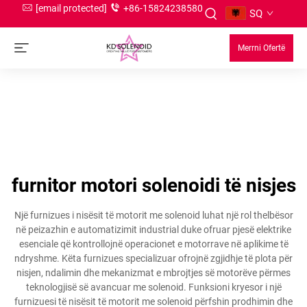
[email protected]
+86-15824238580
SQ
Merrni Ofertë
furnitor motori solenoidi të nisjes
Një furnizues i nisësit të motorit me solenoid luhat një rol thelbësor
në peizazhin e automatizimit industrial duke ofruar pjesë elektrike
esenciale që kontrollojnë operacionet e motorrave në aplikime të
ndryshme. Këta furnizues specializuar ofrojnë zgjidhje të plota për
nisjen, ndalimin dhe mekanizmat e mbrojtjes së motorëve përmes
teknologjisë së avancuar me solenoid. Funksioni kryesor i një
furnizuesi të nisësit të motorit me solenoid përfshin prodhimin dhe