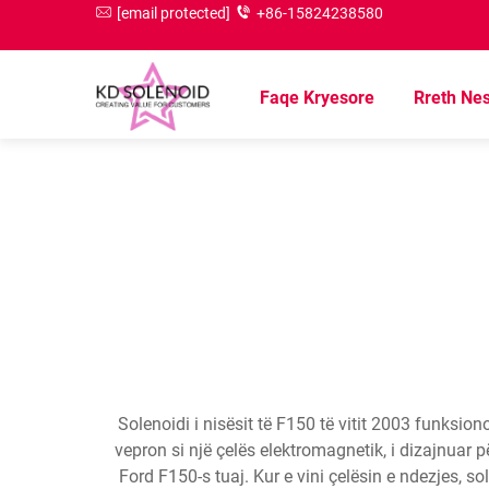
[email protected]
+86-15824238580
Faqe Kryesore
Rreth Ne
Solenoidi i nisësit të F150 të vitit 2003 funksion
vepron si një çelës elektromagnetik, i dizajnuar pë
Ford F150-s tuaj. Kur e vini çelësin e ndezjes, so