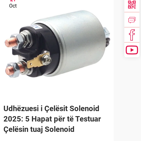
Oct
No
Rip
Udhëzuesi i Çelësit Solenoid
Rre
2025: 5 Hapat për të Testuar
i S
Çelësin tuaj Solenoid