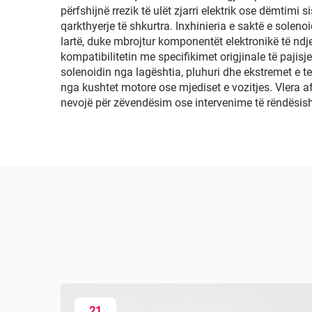
përfshijnë rrezik të ulët zjarri elektrik ose dëmtim
qarkthyerje të shkurtra. Inxhinieria e saktë e soleno
lartë, duke mbrojtur komponentët elektronikë të ndj
kompatibilitetin me specifikimet origjinale të pajis
solenoidin nga lagështia, pluhuri dhe ekstremet e 
nga kushtet motore ose mjediset e vozitjes. Vlera afa
nevojë për zëvendësim ose intervenime të rëndësis
21