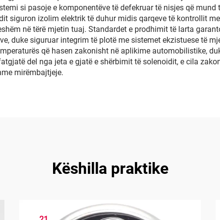
i sistemi si pasoje e komponentëve të defekruar të nisjes që mund
idit siguron izolim elektrik të duhur midis qarqeve të kontrollit m
eshëm në tërë mjetin tuaj. Standardet e prodhimit të larta gara
jeve, duke siguruar integrim të plotë me sistemet ekzistuese të mj
temperaturës që hasen zakonisht në aplikime automobilistike, d
tgjatë del nga jeta e gjatë e shërbimit të solenoidit, e cila zako
hme mirëmbajtjeje.
Këshilla praktike
21