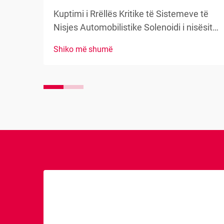
Kuptimi i Rrëllës Kritike të Sistemeve të
Nisjes Automobilistike Solenoidi i nisësit
shërben si zemra e sistemit të nisjes së
Shiko më shumë
mjetit tuaj, duke vepruar si lidhja kyçe
midis çelësit të ndezjes dhe motorit të
nisjes. Ky përbërës i rëndësishëm
mundëson...