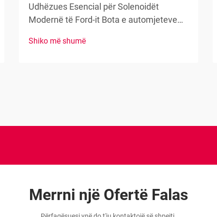
Udhëzues Esencial për Solenoidët
Modernë të Ford-it Bota e automjeteve
po zhvillohet vazhdimisht, dhe solenoidi
Shiko më shumë
nisës Ford mbetet një komponent kyç në
sistemet e nisjes së mjeteve. Dhe sapo të
hyjmë në vitin 2025, Ford vazhdon të
inovojë me solenoidë të avancuar...
Merrni një Ofertë Falas
Përfaqësuesi ynë do t'ju kontaktojë së shpejti.