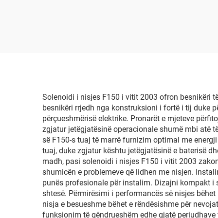
Solenoidi i nisjes F150 i vitit 2003 ofron besnikër
besnikëri rrjedh nga konstruksioni i fortë i tij duke
përçueshmërisë elektrike. Pronarët e mjeteve përfito
zgjatur jetëgjatësinë operacionale shumë mbi atë të 
së F150-s tuaj të marrë furnizim optimal me energji 
tuaj, duke zgjatur kështu jetëgjatësinë e baterisë d
madh, pasi solenoidi i nisjes F150 i vitit 2003 zak
shumicën e problemeve që lidhen me nisjen. Instalim
punës profesionale për instalim. Dizajni kompakt i 
shtesë. Përmirësimi i performancës së nisjes bëhet 
nisja e besueshme bëhet e rëndësishme për nevojat e 
funksionim të qëndrueshëm edhe gjatë periudhave të 