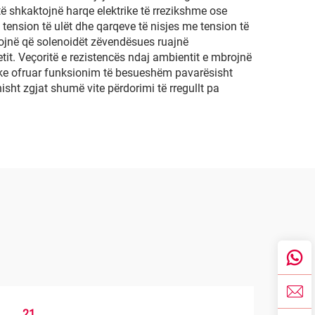
 të shkaktojnë harqe elektrike të rrezikshme ose
e tension të ulët dhe qarqeve të nisjes me tension të
ntojnë që solenoidët zëvendësues ruajnë
etit. Veçoritë e rezistencës ndaj ambientit e mbrojnë
uke ofruar funksionim të besueshëm pavarësisht
nisht zgjat shumë vite përdorimi të rregullt pa
21
1