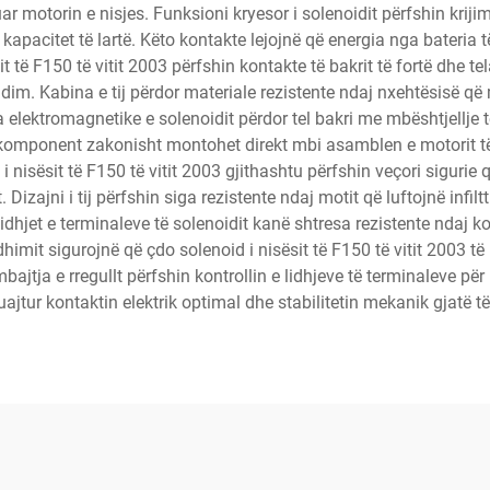
izuar motorin e nisjes. Funksioni kryesor i solenoidit përfshin kr
kapacitet të lartë. Këto kontakte lejojnë që energia nga bateria të 
it të F150 të vitit 2003 përfshin kontakte të bakrit të fortë dhe t
im. Kabina e tij përdor materiale rezistente ndaj nxehtësisë q
a elektromagnetike e solenoidit përdor tel bakri me mbështjellje
 komponent zakonisht montohet direkt mbi asamblen e motorit të n
 i nisësit të F150 të vitit 2003 gjithashtu përfshin veçori siguri
t. Dizajni i tij përfshin siga rezistente ndaj motit që luftojnë infi
jet e terminaleve të solenoidit kanë shtresa rezistente ndaj korr
imit sigurojnë që çdo solenoid i nisësit të F150 të vitit 2003 të 
jtja e rregullt përfshin kontrollin e lidhjeve të terminaleve pë
ajtur kontaktin elektrik optimal dhe stabilitetin mekanik gjatë tër