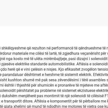
i të shkëlqyeshme që rezulton në performancë të qëndrueshme të n
 përdorur materiale me cilësi të lartë, të zgjedhura veçanërisht pë
jnë nga kosto më të ulëta mirëmbajtjeje, pasi dizajni i solenoid
pjesëve elektrike standarde automobilistike. Aftësia e solenoidit 
çdo herë që e vini çelësin e nisjes. Kjo efikasitet zvogëlon tensi
he parandaluar dështimet e hershme të sistemit elektrik. Efektivi
onisht kushton shumë më pak sesa zëvendësimi i tërë asambles së 
i është i thjeshtë për shumicën e pronarëve të mjeteve me aftës
solenoidit përshtatet pa probleme në sistemet ekzistuese elektr
i dukshëm menjëherë pas montimit të një solenoidi të cilësisë F15
transportit ditore. Aftësia e komponentit për të përballore me ko
gjata xhelimi që mund të ndodhin me motores të vjetra ose kusht