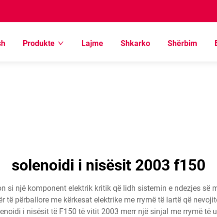
sh
Produkte
Lajme
Shkarko
Shërbim
solenoidi i nisësit 2003 f150
on si një komponent elektrik kritik që lidh sistemin e ndezjes së 
r të përballore me kërkesat elektrike me rrymë të lartë që nevojit
lenoidi i nisësit të F150 të vitit 2003 merr një sinjal me rrymë të