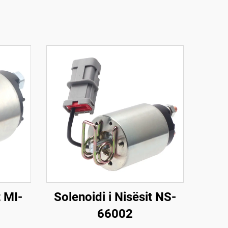
t MI-
Solenoidi i Nisësit NS-
66002