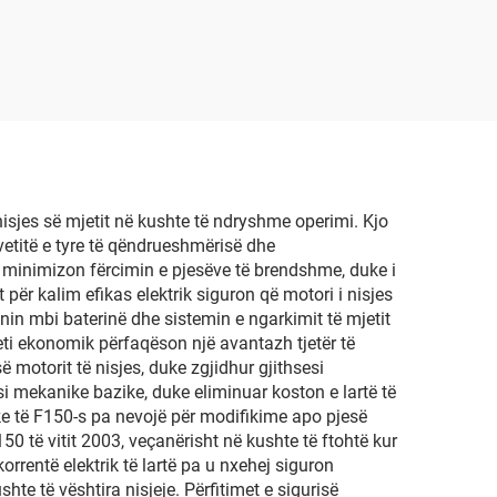
isjes së mjetit në kushte të ndryshme operimi. Kjo
r vetitë e tyre të qëndrueshmërisë dhe
it minimizon fërcimin e pjesëve të brendshme, duke i
për kalim efikas elektrik siguron që motori i nisjes
onin mbi baterinë dhe sistemin e ngarkimit të mjetit
teti ekonomik përfaqëson një avantazh tjetër të
motorit të nisjes, duke zgjidhur gjithsesi
i mekanike bazike, duke eliminuar koston e lartë të
ike të F150-s pa nevojë për modifikime apo pjesë
0 të vitit 2003, veçanërisht në kushte të ftohtë kur
rrentë elektrik të lartë pa u nxehej siguron
e të vështira nisjeje. Përfitimet e sigurisë