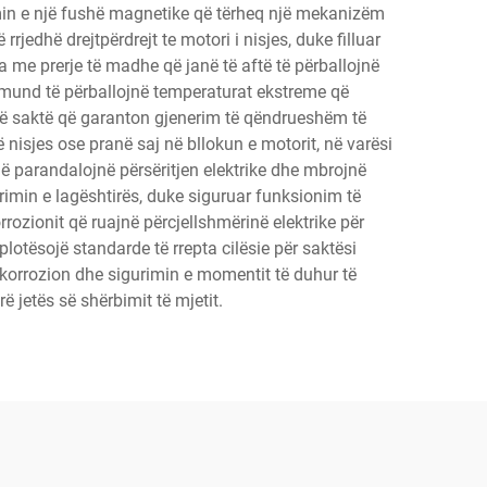
ijimin e një fushë magnetike që tërheq një mekanizëm
rrjedhë drejtpërdrejt te motori i nisjes, duke filluar
ela me prerje të madhe që janë të aftë të përballojnë
ë mund të përballojnë temperaturat ekstreme që
 të saktë që garanton gjenerim të qëndrueshëm të
isjes ose pranë saj në bllokun e motorit, në varësi
e që parandalojnë përsëritjen elektrike dhe mbrojnë
lttrimin e lagështirës, duke siguruar funksionim të
ozionit që ruajnë përcjellshmërinë elektrike për
plotësojë standarde të rrepta cilësie për saktësi
r korrozion dhe sigurimin e momentit të duhur të
ë jetës së shërbimit të mjetit.