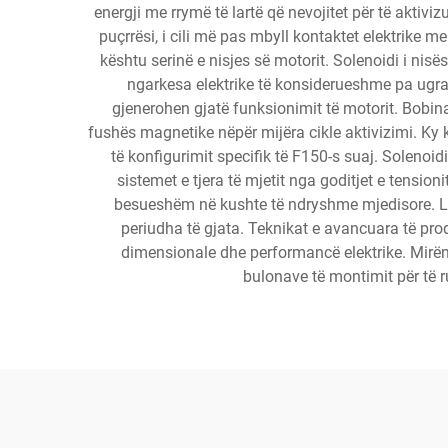
energji me rrymë të lartë që nevojitet për të aktiv
puçrrësi, i cili më pas mbyll kontaktet elektrike me 
kështu serinë e nisjes së motorit. Solenoidi i nisës
ngarkesa elektrike të konsiderueshme pa ugrad
gjenerohen gjatë funksionimit të motorit. Bobin
fushës magnetike nëpër mijëra cikle aktivizimi. Ky
të konfigurimit specifik të F150-s suaj. Solenoidi
sistemet e tjera të mjetit nga goditjet e tensioni
besueshëm në kushte të ndryshme mjedisore. Lidh
periudha të gjata. Teknikat e avancuara të prodh
dimensionale dhe performancë elektrike. Mirëmba
bulonave të montimit për të ru