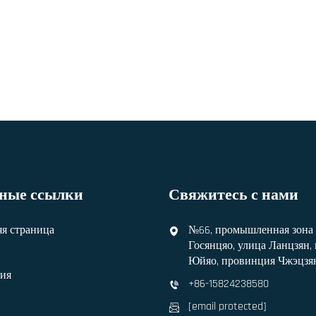
ные ссылки
Свяжитесь с нами
я страница
№66, промышленная зона
Госянцяо, улица Ланцзян,
Юйяо, провинция Чжэцзян
ия
+86-15824238580
[email protected]