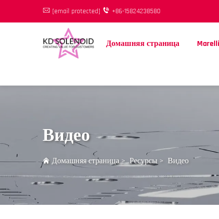
[email protected]
+86-15824238580
Домашняя страница
Marell
Видео
Домашняя страница
>
Ресурсы
>
Видео