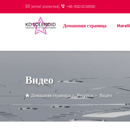
[email protected]
+86-15824238580
Домашняя страница
Marell
Видео
Домашняя страница
>
Ресурсы
>
Видео