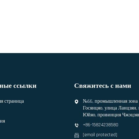
ные ссылки
Свяжитесь с нами
я страница
№66, промышленная зона
Госянцяо, улица Ланцзян,
Юйяо, провинция Чжэцзян
ия
+86-15824238580
[email protected]