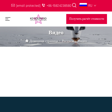
RU
[email protected]
+86-15824238580
Получить расчёт стоимости
Видео
Домашняя страница
>
Ресурсы
>
Видео