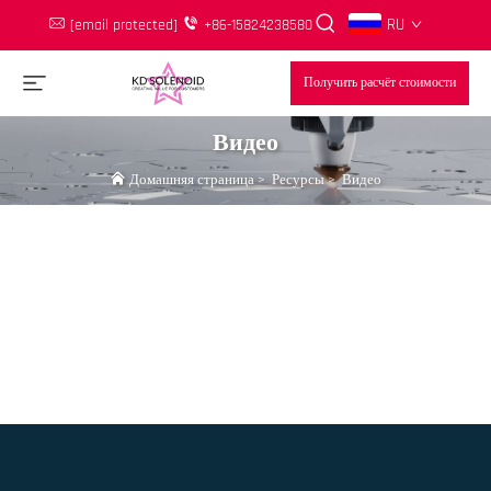
RU
[email protected]
+86-15824238580
Получить расчёт стоимости
Видео
Домашняя страница
>
Ресурсы
>
Видео