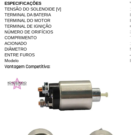
ESPECIFICAÇÕES
V
TENSÃO DO SOLENOIDE [V]
12
TERMINAL DA BATERIA
M
TERMINAL DO MOTOR
M
TERMINAL DE IGNIÇÃO
Co
NÚMERO DE ORIFÍCIOS
3
COMPRIMENTO
75
ACIONADO
19
DIÂMETRO
52
ENTRE FUROS
40
Modelo
LI
Vantagem Competitiva: