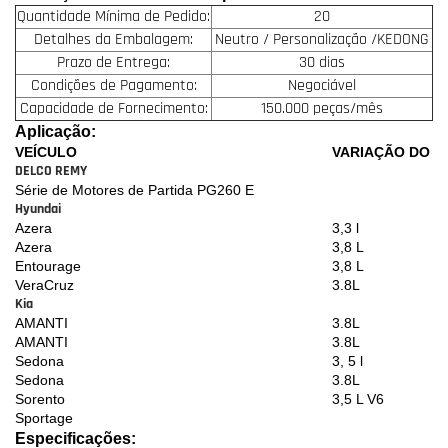
Quantidade Mínima de Pedido:
20
Detalhes da Embalagem:
Neutro / Personalização /KEDONG
Prazo de Entrega:
30 dias
Condições de Pagamento:
Negociável
Capacidade de Fornecimento:
150.000 peças/mês
Aplicação:
VEÍCULO
VARIAÇÃO DO 
DELCO REMY
Série de Motores de Partida PG260 E
Hyundai
Azera
3,3 l
Azera
3,8 L
Entourage
3,8 L
VeraCruz
3.8L
Kia
AMANTI
3.8L
AMANTI
3.8L
Sedona
3, 5 l
Sedona
3.8L
Sorento
3,5 L V6
Sportage
Especificações: