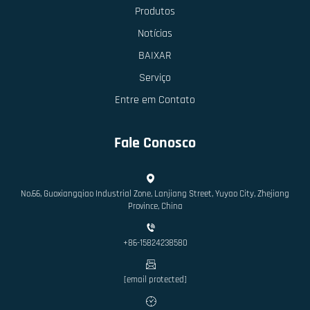
Produtos
Notícias
BAIXAR
Serviço
Entre em Contato
Fale Conosco
No.66, Guoxiangqiao Industrial Zone, Lanjiang Street, Yuyao City, Zhejiang
Province, China
+86-15824238580
[email protected]