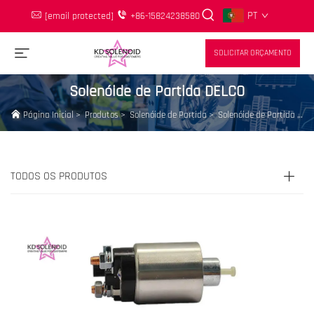
PT
[email protected]
+86-15824238580
SOLICITAR ORÇAMENTO
Solenóide de Partida DELCO
Página Inicial
>
Produtos
>
Solenóide de Partida
>
Solenóide de Partida DELCO
TODOS OS PRODUTOS