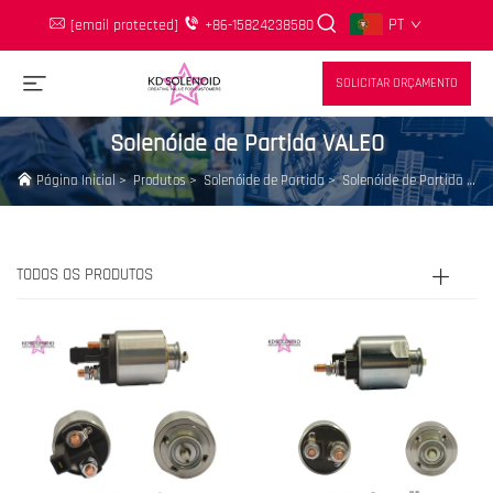
PT
[email protected]
+86-15824238580
SOLICITAR ORÇAMENTO
Solenóide de Partida VALEO
Página Inicial
>
Produtos
>
Solenóide de Partida
>
Solenóide de Partida VALEO
TODOS OS PRODUTOS