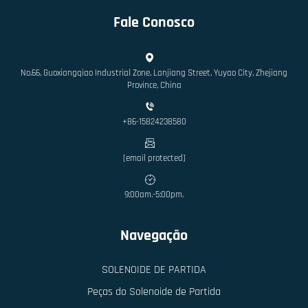
Fale Conosco
No.66, Guoxiangqiao Industrial Zone, Lanjiang Street, Yuyao City, Zhejiang
Province, China
+86-15824238580
[email protected]
9:00am.-5:00pm.
Navegação
SOLENOIDE DE PARTIDA
Peças do Solenoide de Partida