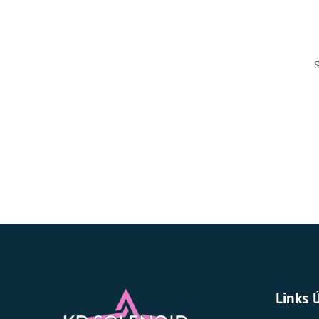
S
Links 