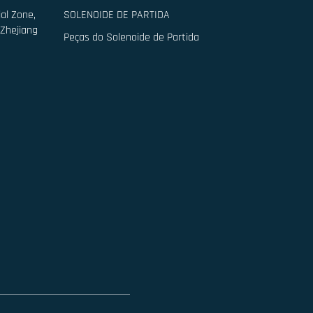
al Zone,
SOLENOIDE DE PARTIDA
 Zhejiang
Peças do Solenoide de Partida