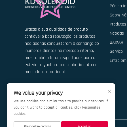
Página Ini
Sobre Nó
Produtos
Graças à sua qualidade de produto
Notícias
confiável e boa reputação, os produtos
BAIXAR
não apenas conquistaram a confiança de
inúmeros clientes no mercado interno,
Serviço
mas também foram exportados para o
Entre em
exterior e ganharam reconhecimento no
mercado internacional.
We value your privacy
We use cookies and similar tools to provide our services. If
you don't want to accept all cookies, click Personalize
cookies.
Personalize cookies
Accept all