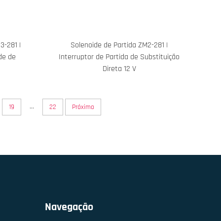
3-281 |
Solenoide de Partida ZM2-281 |
de de
Interruptor de Partida de Substituição
Direta 12 V
...
19
22
Próximo
Navegação