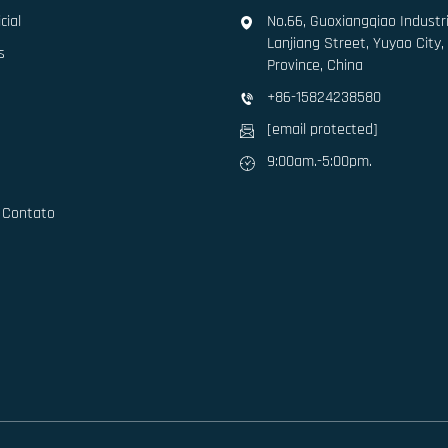
cial
No.66, Guoxiangqiao Industri
Lanjiang Street, Yuyao City,
s
Province, China
+86-15824238580
[email protected]
9:00am.-5:00pm.
 Contato