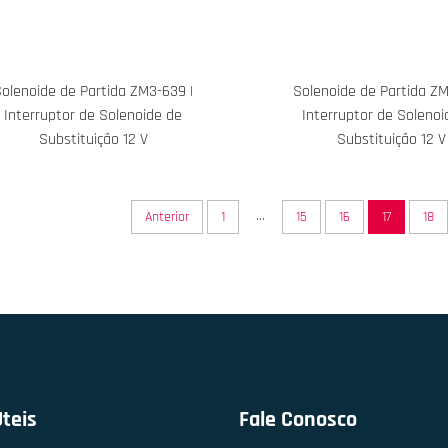
olenoide de Partida ZM3-639 |
Solenoide de Partida ZM
Interruptor de Solenoide de
Interruptor de Solenoi
Substituição 12 V
Substituição 12 V
...
Anterior
1
15
16
17
18
Úteis
Fale Conosco