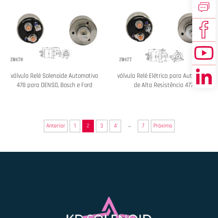
válvula Relé Solenoide Automotiva
válvula Relé Elétrica para Automóvel
478 para DENSO, Bosch e Ford
de Alta Resistência 477
...
Anterior
1
2
3
4
7
Próximo