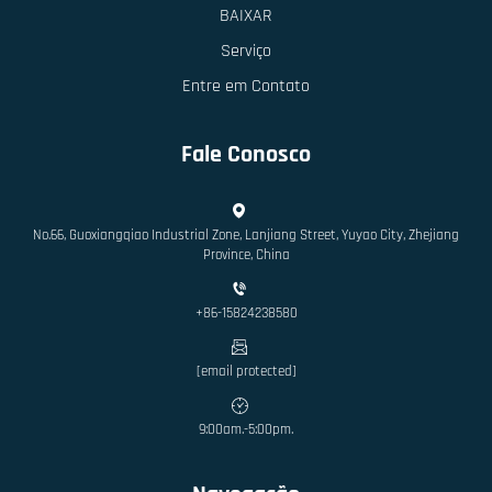
BAIXAR
Serviço
Entre em Contato
Fale Conosco
No.66, Guoxiangqiao Industrial Zone, Lanjiang Street, Yuyao City, Zhejiang
Province, China
+86-15824238580
[email protected]
9:00am.-5:00pm.