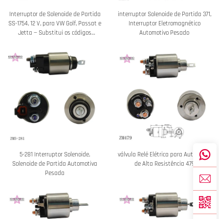
Interruptor de Solenoide de Partida
interruptor Solenoide de Partida 371,
SS-1754, 12 V, para VW Golf, Passat e
Interruptor Eletromagnético
Jetta — Substitui os códigos
Automotivo Pesado
02B911023DX, 2339303254 e ZM573
5-281 Interruptor Solenoide,
válvula Relé Elétrica para Automóvel
Solenoide de Partida Automotiva
de Alta Resistência 479
Pesada