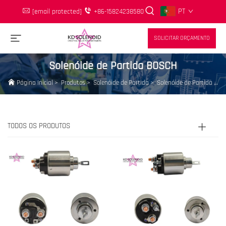
PT
[email protected]
+86-15824238580
SOLICITAR ORÇAMENTO
Solenóide de Partida BOSCH
Página Inicial
>
Produtos
>
Solenóide de Partida
>
Solenóide de Partida BOSCH
TODOS OS PRODUTOS